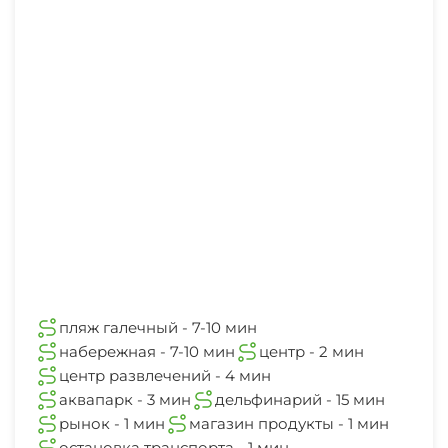
Спутниковое ТВ
размере вне зависимости от сроков отмены.
1 мин
Мангал/барбекю
Прачечная
банкомат Сбербанк
Оплата дополнительного места осуществляется
Рыбалка
1 мин
СВЧ
для детей до 3х лет - 300 руб./сутки, с 3х лет
стоимость предоставления доп места - 500
магазин
Боулинг
Семейные номера
2 мин
руб./сутки. Бесплатное проживание
Маршруты для пеших прогулок
дополнительных гостей гостевой дом не
Охраняемая территория
аптека
осуществляет независимо от возраста.
2 мин
Катание на лыжах
Прокат велосипедов
Встреча в аэропорту: от 6000 руб.
остановка общественного транспорта
Верховая езда
1 мин
Встреча с ж/д вокзала: с остановки 500 руб, от
Рыбалка в открытом море
вагона с сопровождением и помощью с
Поле для гольфа (в пределах 3 км)
банкомат
пляж галечный - 7-10 мин
Для вечеринок
багажом 1000 руб.
2 мин
набережная - 7-10 мин
центр - 2 мин
Балкон +500 руб. к стоимости прайса.
Мини-гольф
центр развлечений - 4 мин
кафе
аквапарк - 3 мин
дельфинарий - 15 мин
1 мин
Бильярд
-Бронируй свой отдых по выгодной стоимости!
рынок - 1 мин
магазин продукты - 1 мин
остановка транспорта - 1 мин