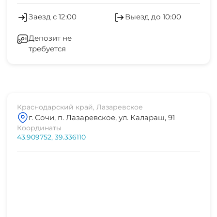
Можно с животными
2 мин
Так же в этом году появилась возможность
Обслуживание номеров
пользоваться мангальной зоной и бассейном,
Заезд с 12:00
Выезд до 10:00
центр развлечений
Есть трансфер
абсолютно бесплатно, в гостевых домах,
Салон красоты
4 мин
Депозит не
которые находятся в 3-5 минутах ходьбы от ГД
Работает круглогодично
требуется
Холодильник
Галактика (ГД Villa Classic и Южанин).
аквапарк
3 мин
Семейные номера
Кондиционер
Условия бронирования: Предоплата в размере
дельфинарий
Бассейн под открытым небом
2-х суток проживания, либо по договорённости
15 мин
Стиральная машина
Краснодарский край, Лазаревское
с руководителем объекта. Предоплата является
г. Сочи, п. Лазаревское, ул. Калараш, 91
Аквапарк
рынок
гарантией вашего приезда и в случае отмены
Гладильные принадлежности
Координаты
1 мин
бронирования возвращается в размере 50%,
43.909752, 39.336110
Спа-центр
при отмене менее 30 суток до заезда -
Магазины
магазин продукты
аннулируется. Стоимость бронирования
1 мин
Фитнес-центр
Аптека
учитывается в общую стоимость проживания
остановка транспорта
при заселении жильцов. В случае чс на
Теннисный корт
1 мин
Беседка
территории России на момент даты отдыха
Прокат велосипедов
турист в праве вернуть предоплату в полном
аптека