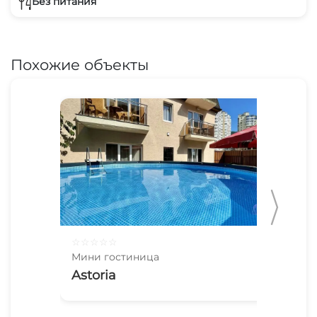
Без питания
Похожие объекты
☆
☆
☆
☆
☆
☆
☆
Мини гостиница
Мин
Astoria
2х
Па