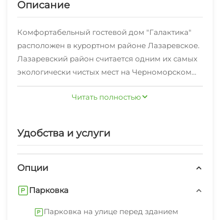
Описание
Комфортабельный гостевой дом "Галактика"
расположен в курортном районе Лазаревское.
Лазаревский район считается одним их самых
экологически чистых мест на Черноморском
побережье Кавказа! Огромный выбор
Читать полностью
развлечений на самые разные вкусы туристов,
уникальная природа, кристально-чистые
горные реки оставят приятные впечатления об
Удобства и услуги
отдыхе в Лазаревском!
Рядом в пешей доступности рынок, магазин
Опции
продукты, остановка маршрутки, аптека.
Парковка
В Лазаревском имеются два аквапарка
Парковка на улице перед зданием
"Морская звезда" и "Наутилус", а также