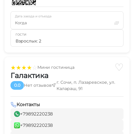
Дата заезда и отъезда
Когда
ГОСТИ
Взрослых: 2
♡
★
★
★
★
☆
Мини гостиница
Галактика
г. Сочи, п. Лазаревское, ул.
0.0
Нет отзывов
Калараш, 91
Контакты
+79892220238
+79892220238