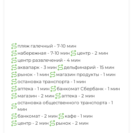
Маршруты для пеших прогулок
дополнительных гостей гостевой дом не
Охраняемая территория
аптека
осуществляет независимо от возраста.
2 мин
Катание на лыжах
Прокат велосипедов
Встреча в аэропорту: от 6000 руб.
остановка общественного транспорта
Верховая езда
1 мин
Встреча с ж/д вокзала: с остановки 500 руб, от
Рыбалка в открытом море
вагона с сопровождением и помощью с
Поле для гольфа (в пределах 3 км)
банкомат
пляж галечный - 7-10 мин
Для вечеринок
багажом 1000 руб.
2 мин
набережная - 7-10 мин
центр - 2 мин
Балкон +500 руб. к стоимости прайса.
Мини-гольф
центр развлечений - 4 мин
кафе
аквапарк - 3 мин
дельфинарий - 15 мин
1 мин
Бильярд
-Бронируй свой отдых по выгодной стоимости!
рынок - 1 мин
магазин продукты - 1 мин
остановка транспорта - 1 мин
центр
Настольный теннис
аптека - 1 мин
банкомат Сбербанк - 1 мин
2 мин
магазин - 2 мин
аптека - 2 мин
Дартс
остановка общественного транспорта - 1
рынок
мин
2 мин
Каток
банкомат - 2 мин
кафе - 1 мин
центр - 2 мин
рынок - 2 мин
Пляж