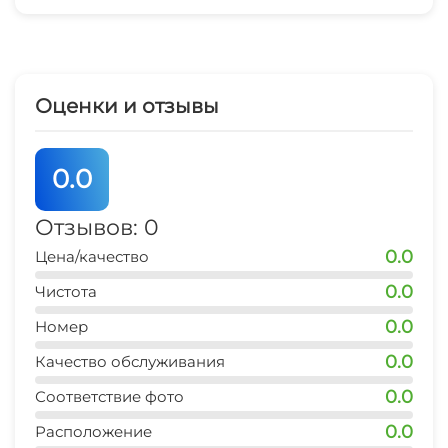
Солярий
Массаж
Оценки и отзывы
Ночной клуб
0.0
Караоке
Отзывов: 0
Библиотека
0.0
Цена/качество
Терраса
0.0
Чистота
Садовая мебель
0.0
Номер
0.0
Качество обслуживания
Прогулки на яхте
0.0
Соответствие фото
0.0
Расположение