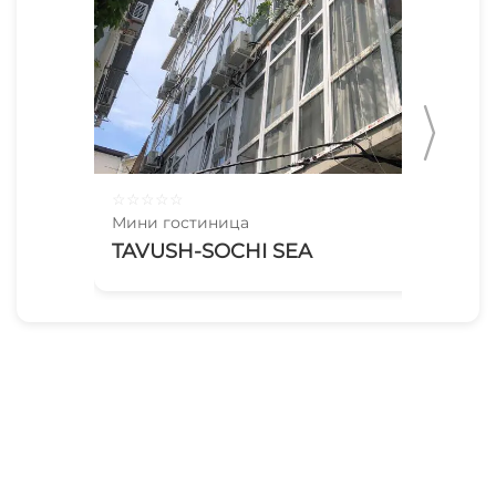
☆
☆
☆
☆
☆
☆
☆
Мини гостиница
Мин
TAVUSH-SOCHI SEA
Кр