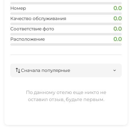
Настольные игры и/или пазлы
0.0
Номер
Детская игровая площадка
0.0
Качество обслуживания
0.0
Соответствие фото
Сад
0.0
Расположение
Терраса
Садовая мебель
Сначала популярные
Место для пикника
Джиппинг
По данному отелю еще никто не
оставил отзыв, будьте первым.
Конные прогулки
Прогулки на яхте
Шоу-программы