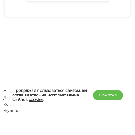
Продолжая пользоваться сайтом, вы
О компании
соглашаетесь на использование
Понятно
Добавить объект
файлов
cookies
.
Контакты
Журнал
Отельерам
Правообладателям