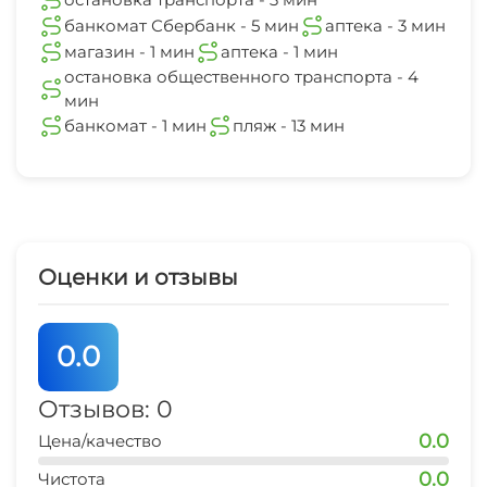
Настольный теннис
банкомат Сбербанк - 5 мин
аптека - 3 мин
магазин - 1 мин
аптека - 1 мин
Дартс
остановка общественного транспорта - 4
мин
Каток
банкомат - 1 мин
пляж - 13 мин
Пляж
Солярий
Оценки и отзывы
Массаж
Ночной клуб
0.0
Караоке
Отзывов: 0
Библиотека
0.0
Цена/качество
0.0
Чистота