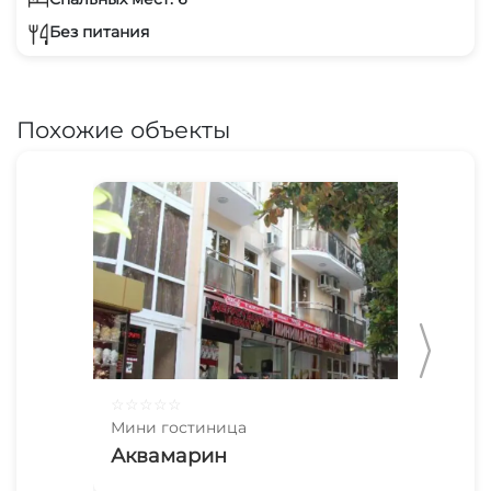
Без питания
Похожие объекты
☆
☆
☆
☆
☆
☆
☆
Мини гостиница
Мин
Аквамарин
TA