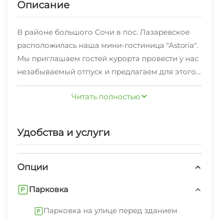
Описание
В районе большого Сочи в пос. Лазаревское
расположилась наша мини-гостиница "Astoria".
Мы приглашаем гостей курорта провести у нас
незабываемый отпуск и предлагаем для этого
все необходимые условия. Наш номерной
Читать полностью
фонд состоит из номеров "Полулюкс". Во всех
номерах выполнен современный ремонт,
установлена новая мебель, техника. Питание
Удобства и услуги
самостоятельное — имеется кухня с полным
набором посуды и необходимой техникой. Так-
же имеется тариф "Завтрак включен". На
Опции
территории имеется просторный бассейн,
Парковка
шезлонги, места для отдыха, множество столов
с навесами, мангал, качели. У нас имеется
Парковка на улице перед зданием
бесплатная парковка вдоль забора гостевого