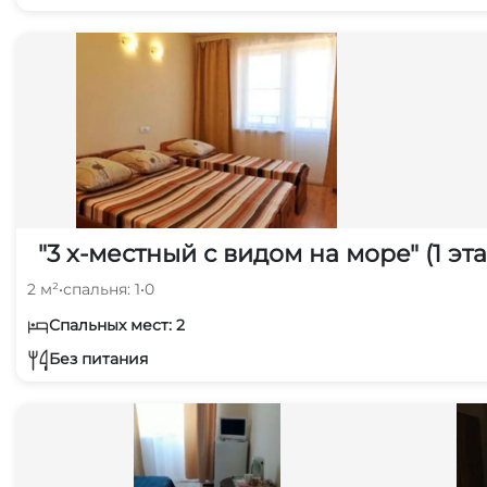
"3 х-местный с видом на море" (1 эт
2 м²
•
спальня: 1
•
0
Спальных мест: 2
Без питания