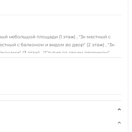
й небольшой площади (1 этаж) , "3х-местный с
местный с балконом и видом во двор" (2 этаж) , "3х-
лконами" (3 этаж) , "Студия со своим двориком" ,
обнорасспросить встречающий вас
фону!