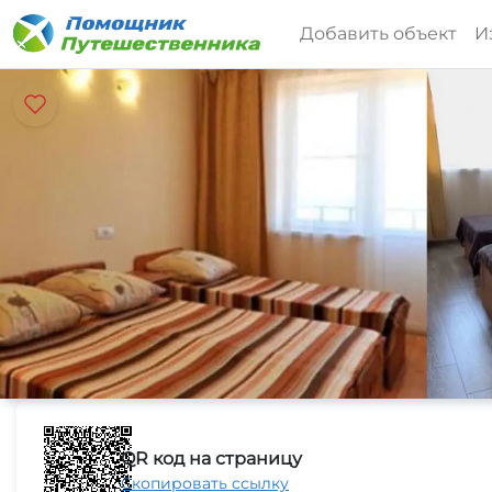
Добавить объект
И
QR код на страницу
Скопировать ссылку