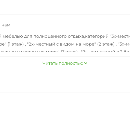
 нам!
мебелью для полноценного отдыха,категорий "3х-местны
е" (1 этаж) , "2х-местный с видом на море" (2 этаж) , "3х-
алконом и видом на море" (3 этаж) , "2х-комнатный с 2 ба
воим гостям!
Читать полностью
FI интернет.
 мангал/барбекю, парковка на улице перед зданием.
 центр развлечений, о которых вы всегда сможете подр
 выгодно отличает нас от других.
од.Бронирование без посредников - по указанному теле