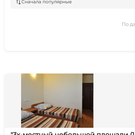
Сначала популярные
По д
"3х-местный небольшой площади (1