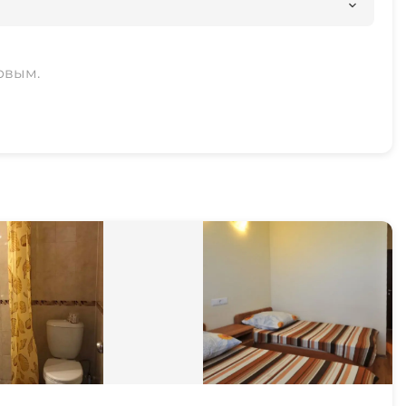
рвым.