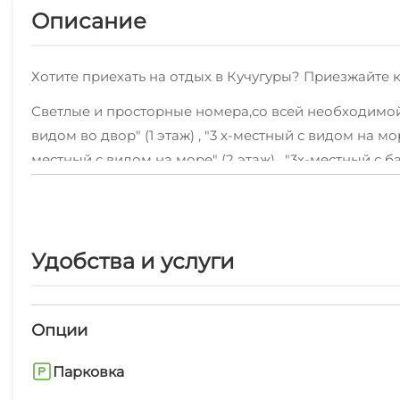
Описание
Хотите приехать на отдых в Кучугуры? Приезжайте к
Светлые и просторные номера,со всей необходимой 
видом во двор" (1 этаж) , "3 х-местный с видом на мор
местный с видом на море" (2 этаж) , "3х-местный с б
"Домик 4х-местный" по отличной ценевсегда рады с
Также мы можем предложить высокоскоростной WI-
Мы будем рады предложить дополнительные услуги:
Удобства и услуги
В пешей доступности от нас пляж песчаный, центр,
персонал.Хорошая локация в Кучугурах - это то, что
Опции
Мы готовы принимать своих постояльцев круглый г
Парковка