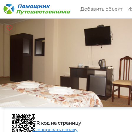
Добавить объект
И
QR код на страницу
Скопировать ссылку