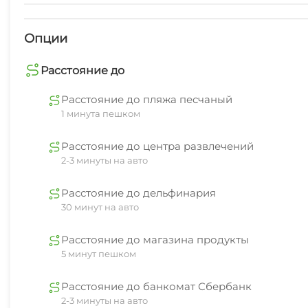
где они смогут весело и безопасно проводить врем
Опции
Для вашего удобства на каждом этаже доступна гла
маленьких путешественников мы предлагаем детски
Расстояние до
воспоминания.
Расстояние до пляжа песчаный
1 минута пешком
Расстояние до центра развлечений
2-3 минуты на авто
Расстояние до дельфинария
30 минут на авто
Расстояние до магазина продукты
5 минут пешком
Расстояние до банкомат Сбербанк
2-3 минуты на авто