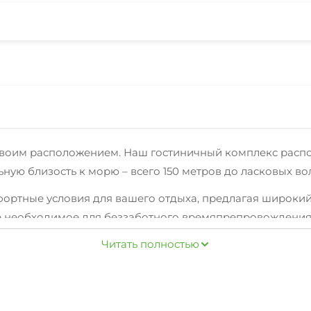
 своим расположением. Наш гостиничный комплекс распо
ную близость к морю – всего 150 метров до ласковых во
фортные условия для вашего отдыха, предлагая широкий
се необходимое для беззаботного времяпрепровождения
а платная), чтобы вы могли без хлопот добраться до го
Читать полностью
 Бесперебойный Wi-Fi интернет позволит вам всегда ост
ещей позаботится сейф.
вы сможете освежиться и поплавать в жаркий день. Для