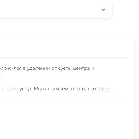
ложился в удалении от суеты центра и
лн.
 спектр услуг. Мы понимаем, насколько важен
.
стиницы. Поддерживать чистоту и свежесть ваших
аваться на связи с близкими и делиться
 маленьких гостей предусмотрена детская площадка,