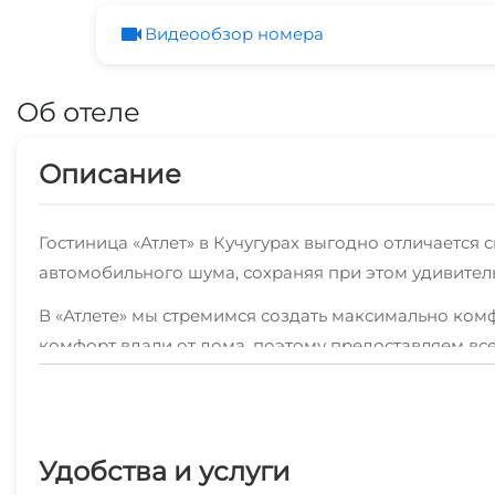
Видеообзор номера
Об отеле
Описание
Гостиница «Атлет» в Кучугурах выгодно отличается
автомобильного шума, сохраняя при этом удивитель
В «Атлете» мы стремимся создать максимально ком
комфорт вдали от дома, поэтому предоставляем в
Для вашего удобства мы организуем трансфер (услуг
вещей поможет стиральная машина (услуга платная).
впечатлениями об отдыхе. О сохранности ценных в
Удобства и услуги
На территории гостиницы расположен бассейн, где 