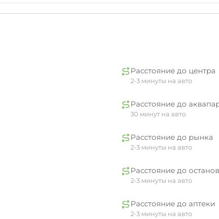
я. Зеленый двор станет прекрасным местом для отдыха н
дильная доска и утюг (бесплатно). Разнообразить досуг
й манеж. Мы заботимся о каждом аспекте вашего отдых
Расстояние до центра
2-3 минуты на авто
Расстояние до аквапа
30 минут на авто
Расстояние до рынка
2-3 минуты на авто
Расстояние до остано
2-3 минуты на авто
Расстояние до аптеки
2-3 минуты на авто