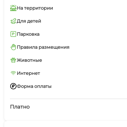
На территории
Мангал
Для детей
Детская площадка
Парковка
Парковка перед отелем
Правила размещения
Запрещено курить в номерах
Животные
Без животных
Интернет
Бесплатный WiFi
Форма оплаты
Переводом по номеру телефона
Платно
Платные услуги