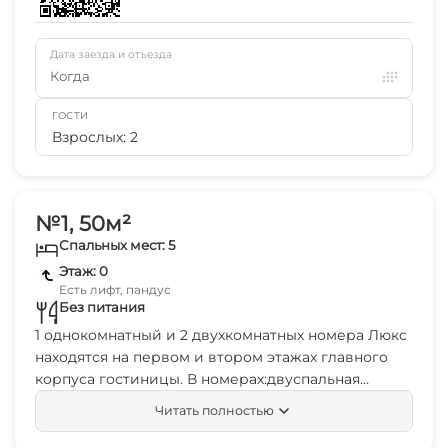
Дата заезда и отъезда
Когда
ГОСТИ
Взрослых: 2
№1, 50м²
Спальных мест: 5
Этаж: 0
Есть лифт, пандус
Без питания
1 однокомнатный и 2 двухкомнатных номера Люкс
находятся на первом и втором этажах главного
корпуса гостиницы. В номерах:двуспальная
кровать, раскладной диван-кровать,
Читать полностью
прикроватные тумбочки, зеркало,шкаф, сейф,
телевизор, столик, сплит-система, столик, стул,