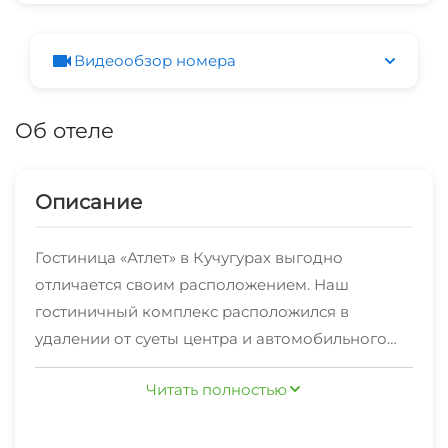
холодильник,чайник, кружки, блюдца, фен,
сушилка для полотенец. Ванная комната в каждом
Видеообзор номера
номере. Терасса с видом на море.
Об отеле
Описание
Гостиница «Атлет» в Кучугурах выгодно
отличается своим расположением. Наш
гостиничный комплекс расположился в
удалении от суеты центра и автомобильного
шума, сохраняя при этом удивительную
В «Атлете» мы стремимся создать максимально
Читать полностью
близость к морю – всего 150 метров до
комфортные условия для вашего отдыха,
ласковых волн.
предлагая широкий спектр услуг. Мы