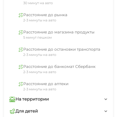
вашего отдыха, чтобы он оставил только самые
30 минут на авто
приятные воспоминания.
Расстояние до рынка
2-3 минуты на авто
Расстояние до магазина продукты
5 минут пешком
Расстояние до остановки транспорта
2-3 минуты на авто
Расстояние до банкомат Сбербанк
2-3 минуты на авто
Расстояние до аптеки
2-3 минуты на авто
На территории
Мангал
Для детей