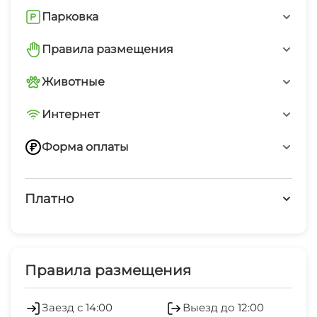
Детская площадка
Бассейн
Парковка
Парковка перед отелем
Правила размещения
Запрещено курить в номерах
Животные
Без животных
Интернет
Бесплатный WiFi
Форма оплаты
Переводом по номеру телефона
Платно
Наличные
Платные услуги
Трансфер
Правила размещения
Заезд с 14:00
Выезд до 12:00