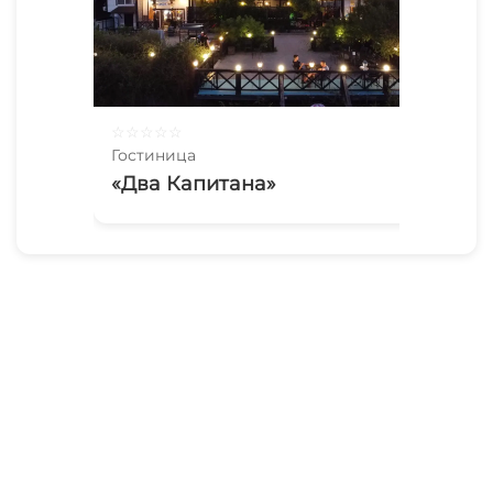
☆
☆
☆
☆
☆
Гостиница
«Два Капитана»