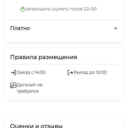
Наши двери всегда открыты для новых Гостей,
запрещено шуметь после 22-00
которым мы искренне рады в любое время дня
и ночи,
Платно
невзирая на снег, дождь, слякоть или жаркое
южное солнце...
Платные услуги
Холодильник
Правила размещения
Кондиционер
Заезд с 14:00
Выезд до 12:00
Отопление
Депозит не
требуется
Стиральная машина
Гладильные принадлежности
Зеленый двор
Оценки и отзывы