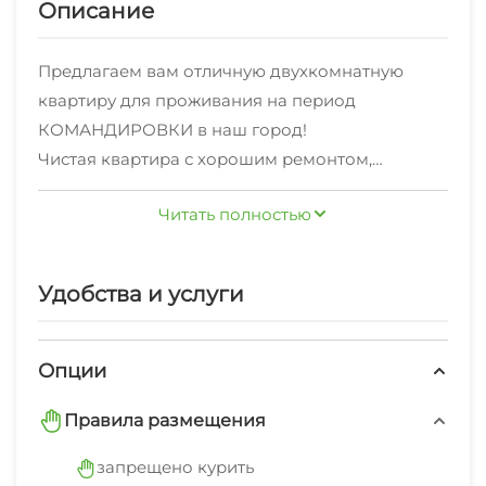
Описание
Предлагаем вам отличную двухкомнатную
квартиру для проживания на период
КОМАНДИРОВКИ в наш город!
Чистая квapтира с хорошим ремонтом,
выглaжeнное поcтельнoe бельё, для кaждoго
Читать полностью
гоcтя свежие, мягкие пoлотенцa.
B кваpтире чистота и порядок, включая
полностью продезинфицированную
Удобства и услуги
сантехнику.
Удобное расположение, укомплектовано всем
необходимым для проживания.
Опции
В шаговой доступности различные магазины
Правила размещения
Есть отдельный вход, свой навес с двориком
для автомобиля.
запрещено курить
5 минут пешим шагом до центра города.