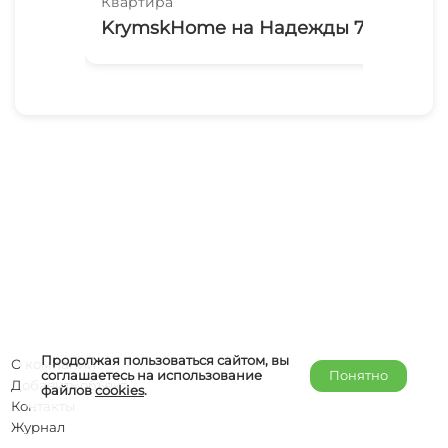
Квартира
Ква
KrymskHome на Надежды 7
2х
На
Продолжая пользоваться сайтом, вы
О компании
соглашаетесь на использование
Понятно
Добавить объект
файлов
cookies
.
Контакты
Журнал
Отельерам