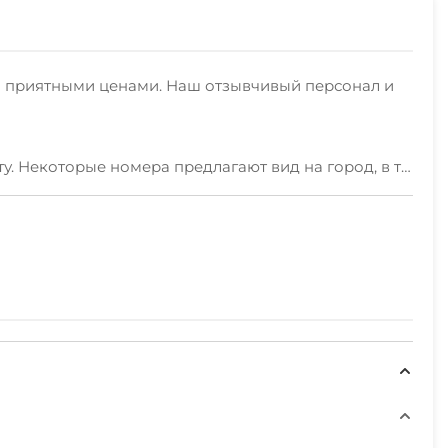
и приятными ценами. Наш отзывчивый персонал и
у. Некоторые номера предлагают вид на город, в то
заказать завтрак прямо в номер. Мы также
ткин, Цветочные часы, Дворец культуры