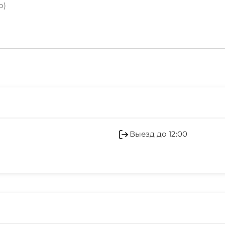
о)
Салон красоты
Кондиционер
Выезд до 12:00
Гладильные принадле
Аптека
Прачечная