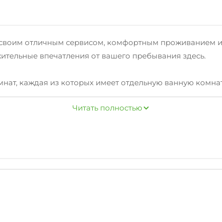
ас своим отличным сервисом, комфортным проживанием 
ительные впечатления от вашего пребывания здесь.
мнат, каждая из которых имеет отдельную ванную комнат
ов также имеют выход на балкон.
Читать полностью
. Если вы предпочитаете больше уединения, вы можете 
осу.
достопримечательностей, как СП Символь, Стелла Кропо