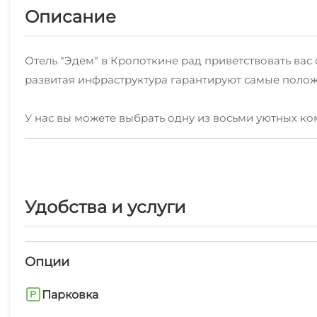
Описание
Отель "Эдем" в Кропоткине рад приветствовать в
развитая инфраструктура гарантируют самые полож
У нас вы можете выбрать одну из восьми уютных ко
время как другие выходят на сад. Несколько номер
Каждое утро мы сервируем континентальный завтрак
предлагаем специальное диетическое меню по запр
Удобства и услуги
Отель расположен в шаговой доступности от таких 
Железнодорожников и Покровский собор.
Опции
Парковка