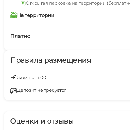
Открытая парковка на территории (бесплатн
На территории
Интернет Wi-Fi
Платно
Платные услуги
Правила размещения
Обслуживание номеров
Холодильник
Заезд с 14:00
Депозит не требуется
Отопление
Магазины
Оценки и отзывы
Спутниковое ТВ