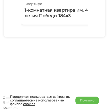
Квартира
Ква
1-комнатная квартира им. 40-
1-
летия Победы 184к3
Во
Продолжая пользоваться сайтом, вы
О компании
соглашаетесь на использование
Понятно
Добавить объект
файлов
cookies
.
Контакты