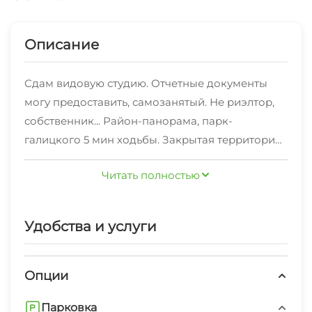
Описание
Сдам видовую студию. Отчетные документы
могу предоставить, самозанятый. Не риэлтор,
собственник... Район-панорама, парк-
галицкого 5 мин ходьбы. Закрытая территория,
бесплатная парковка, места всегда есть.
Читать полностью
Панорамное остекление, шикарный вид на
город с 15го этажа, видно даже горы. Только
после дорогого ремонта, все новое. Чистое и
Удобства и услуги
качественное постельное бельё. Шторы
блэкаут. На фото вошло не всё, wi-fi
естественно тоже есть), эл. Плита, кондиционер,
Опции
фен, утюг, гл доска...) чай, кофе, сахар,
Парковка
фарфоровая и одноразовая посуда, так же