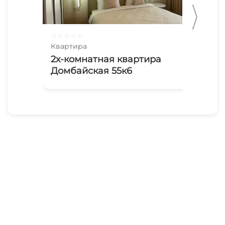
☆
☆
☆
☆
☆
☆
☆
Квартира
Ква
2х-комнатная квартира
Ко
Домбайская 55к6