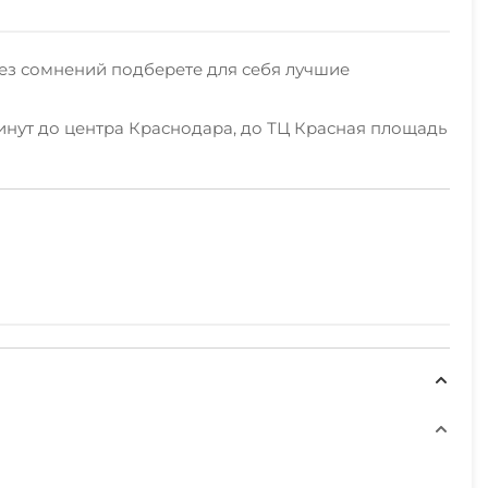
без сомнений подберете для себя лучшие
минут до центра Краснодара, до ТЦ Красная площадь
магазины, супермаркеты, кофейня и многое другое.
товой техники: