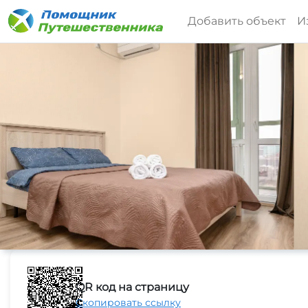
Добавить объект
И
QR код на страницу
Скопировать ссылку