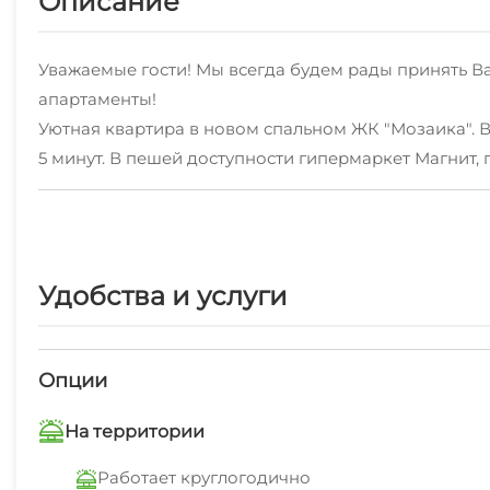
Описание
Уважаемые гости! Мы всегда будем рады принять Ва
апартаменты!
Уютная квартира в новом спальном ЖК "Мозаика". В
5 минут. В пешей доступности гипермаркет Магнит, 
На территории ЖК находятся: детские площадки, алл
Высокий уровень комфорта: каждая квартира обору
➮ Двуспальная кровать ;
➮ Кондиционер;
Удобства и услуги
➮ Кухонная зона со всей необходимой посудой: Кас
➮ Обеденная зона;
➮ Разнообразная техника: холодильник, электрическ
Опции
➮ Сан. узел с ванной и стиральной машинкой;
➮ Бесплатный WiFi, который поможет оставаться на 
На территории
➮ Чистое постельное белье и полотенца;
Работает круглогодично
➮ Наличие косметических средств для душа;