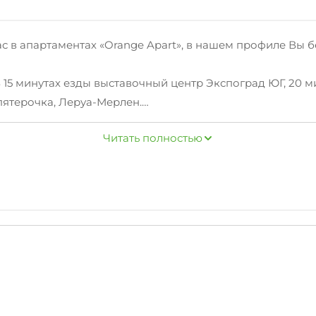
с в апартаментах «Orange Apart», в нашем профиле Вы 
 15 минутах езды выставочный центр Экспоград ЮГ, 20 
пятерочка, Леруа-Мерлен.
ея для прогулок, уличные тренажеры, аптека, пекарня, 
Читать полностью
дована всем необходимым для жизни - от мебели до бы
трюли, тарелки, кружки, столовые приборы.
ая плита, СВЧ-печь;
связи с близкими;