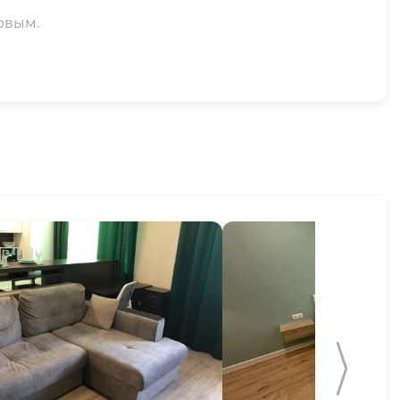
рвым.