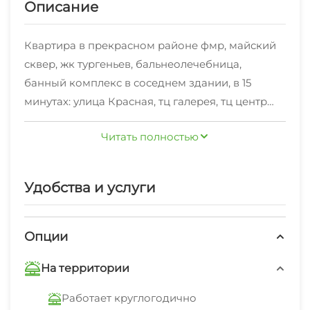
Описание
Квартира в прекрасном районе фмр, майский
сквер, жк тургеньев, бальнеолечебница,
банный комплекс в соседнем здании, в 15
минутах: улица Красная, тц галерея, тц центр
города, в шаговой доступности все
Читать полностью
необходимые магазины, рестораны и кафе на
ул Яна полуяна (5 мин пешком), в шаговой
доступности остоновка общественного
Удобства и услуги
транспорта во все направления и много
другое.
Опции
Уютная просторная квартира со свежим
На территории
ремонтом, закрытый двор с детской и
спортивной площадкой, парковка на улице
Работает круглогодично