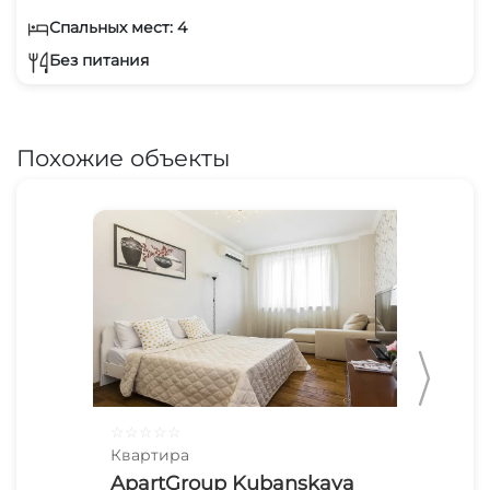
Спальных мест: 4
Без питания
Похожие объекты
☆
☆
☆
☆
☆
☆
☆
Квартира
Ква
ApartGroup Kubanskaya
1-