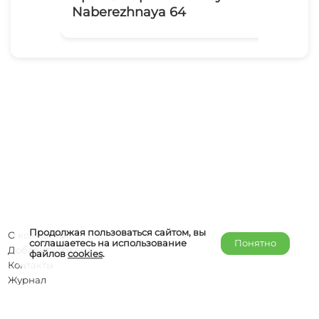
Naberezhnaya 64
Ко
Продолжая пользоваться сайтом, вы
О компании
соглашаетесь на использование
Понятно
Добавить объект
файлов
cookies
.
Контакты
Журнал
Отельерам
Правообладателям