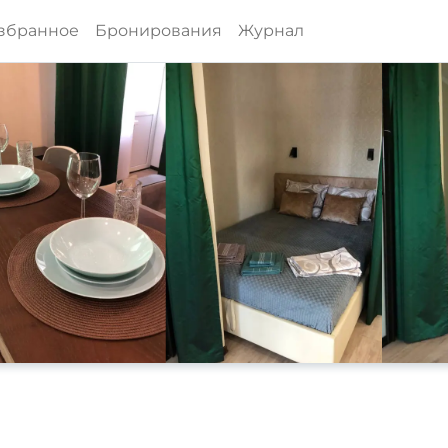
збранное
Бронирования
Журнал