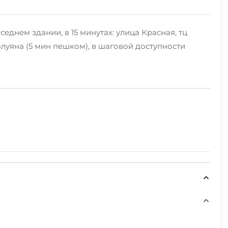
еднем здании, в 15 минутах: улица Красная, тц
олуяна (5 мин пешком), в шаговой доступности
овка на улице
о.
а кухне есть электрический чайник, индукционная
 употребления .