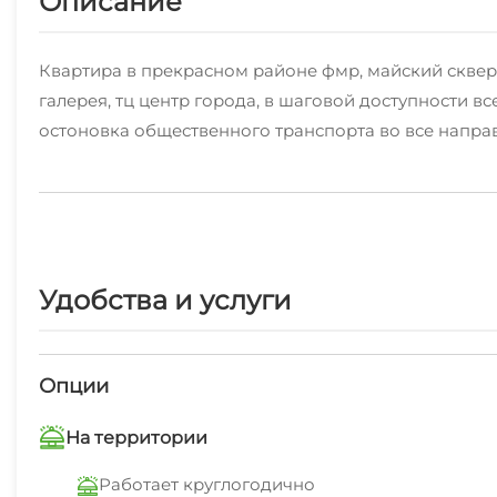
Описание
Квартира в прекрасном районе фмр, майский сквер, 
галерея, тц центр города, в шаговой доступности в
остоновка общественного транспорта во все напра
Уютная просторная квартира со свежим ремонтом, 
⚠️Квартира сдаётся максимум для 4 человека. Цена 
Удобства и услуги
✅Что есть в квартире:
Двухспальная кровать, двухместный раскладной диван
плита ,микроволновая печь,посудомойка, холодиль
Опции
Ванна, стиральная машинка, индивидуальные компл
На территории
⬇️Пожалуйста ознакомьтесь с нашими правилами:
Работает круглогодично
⚫Время заезда : с 14.00(возможен ранний заезд)