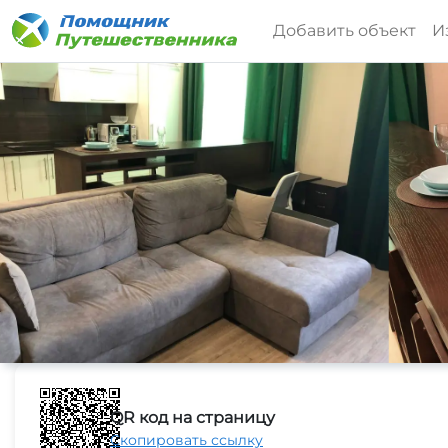
Добавить объект
И
QR код на страницу
Скопировать ссылку