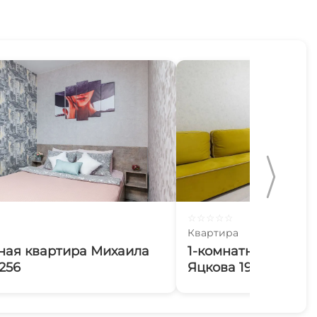
☆
☆
☆
☆
☆
Квартира
ная квартира Михаила
1-комнатная кварт
256
Яцкова 19к2