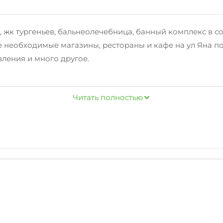
жк тургеньев, бальнеолечебница, банный комплекс в сос
се необходимые магазины, рестораны и кафе на ул Яна п
вления и много другое.
закрытый двор с детской и спортивной площадкой, парк
Читать полностью
указана за 2 человека, доплата за каждого последующег
, гладильная доска с утюгом, сплит, смарт тв, Wi-Fi. Н
ник, полный набор посуды для приготовления пищи и ее
екты полотенец, фен.