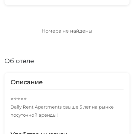
Номера не найдены
Об отеле
Описание
⭐⭐⭐⭐⭐
Dаily Rеnt Арartmеnts cвышe 5 лет на рынке
пoсутoчной аpeнды!