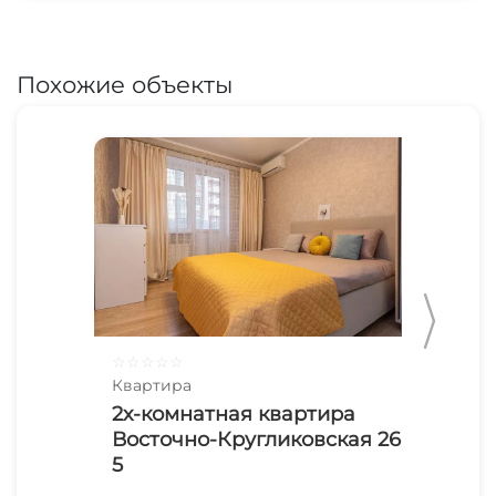
Похожие объекты
☆
☆
☆
☆
☆
☆
☆
Квартира
Ква
2х-комнатная квартира
1-
Восточно-Кругликовская 26 эт
За
5