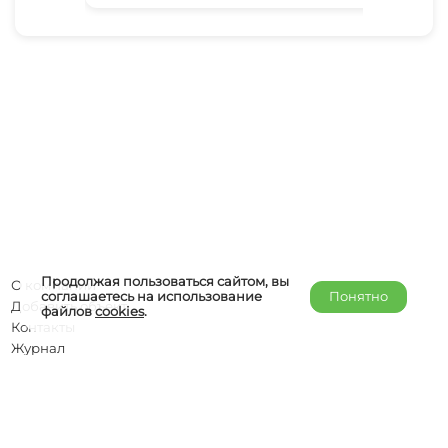
Продолжая пользоваться сайтом, вы
О компании
соглашаетесь на использование
Понятно
Добавить объект
файлов
cookies
.
Контакты
Журнал
Отельерам
Правообладателям
admin@helper-travel.com