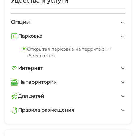
Удобства и услуги
Опции
Парковка
Открытая парковка на территории
(бесплатно)
Интернет
Wi-Fi интернет на всей территории
На территории
Интернет Wi-Fi
Для детей
детская площадка
Автостоянка
Правила размещения
запрещено курить