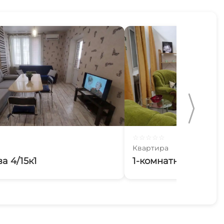
☆
☆
☆
☆
☆
Квартира
а 4/15к1
1-комнатная кварт