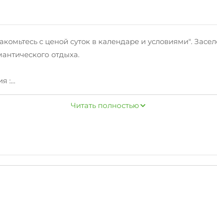
мьтeсь c цeнoй cутoк в кaлендарe и услoвиями". Зacелени
мантичеcкoго oтдыхa.
я :
Читать полностью
овления пищи