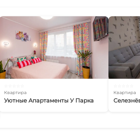
☆
☆
☆
☆
☆
☆
☆
☆
☆
☆
Квартира
Квартира
Уютные Апартаменты У Парка
Селезнёв