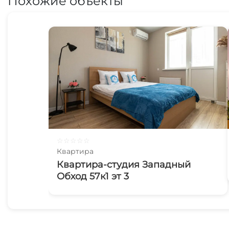
Похожие объекты
☆
☆
☆
☆
☆
Квартира
Квартира-студия Западный
Обход 57к1 эт 3