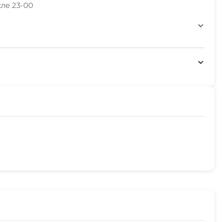
ле 23-00
аевая больница, грудная хирургия
жности