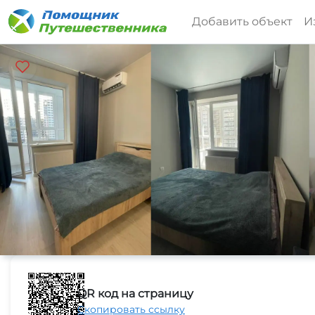
Добавить объект
И
QR код на страницу
Скопировать ссылку