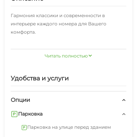
Гармония классики и современности в
интерьере каждого номера для Вашего
комфорта.
Отель расположен в центральном районе
Читать полностью
Краснодара, недалеко от делового центра.
Удобства и услуги
Опции
84 номера различных категорий (есть номера
ТВИН и смежные номера)
Парковка
Парковка на улице перед зданием
Современный конференц-зал на 50 персон