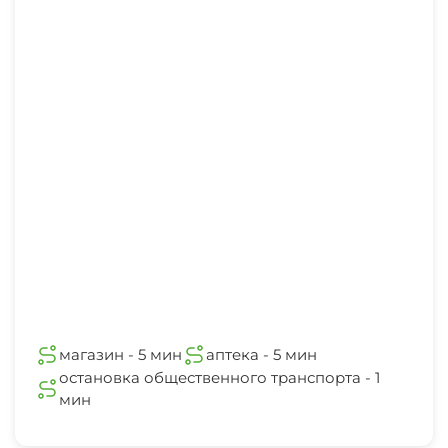
Спутниковое ТВ
Прачечная
Семейные номера
Охраняемая территория
магазин - 5 мин
аптека - 5 мин
остановка общественного транспорта - 1
мин