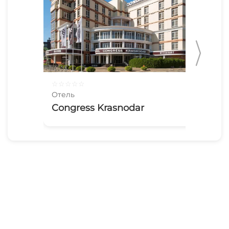
☆
☆
☆
☆
☆
☆
☆
Отель
Оте
Congress Krasnodar
He