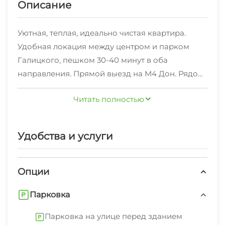
Описание
Уютная, теплая, идеально чистая квартира.
Удобная локация между центром и парком
Галицкого, пешком 30-40 минут в оба
направления. Прямой выезд на М4 Дон. Рядом
остановки трамвая, троллейбуса, маршруток в
Читать полностью
любую точку города. Развитая инфраструктура:
банки, рестораны, кафе, столовые, аптеки,
магазины у дома. В 5 минутах ходьбы
Удобства и услуги
Чистяковская роща, место для прогулок.
Размещение до 4-х человек, включая детей. 2-х
спальная кровать с ортопедическим матрасом
Опции
180 см в спальне, в гостиной-комфортный
Парковка
премиум диван раздвижной ортопедический.
На кухне раздвижной мягкий уголок с
Парковка на улице перед зданием
матрасом, возможно размещение 5-го гостя по