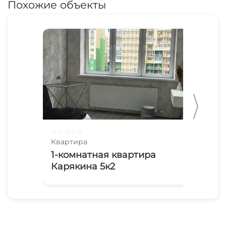
Похожие объекты
☆
☆
☆
☆
☆
☆
☆
Квартира
Ква
1-комнатная квартира
Ге
Карякина 5к2