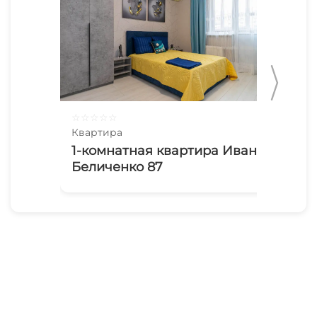
☆
☆
☆
☆
☆
☆
☆
Квартира
Ква
1-комнатная квартира Ивана
1-
Беличенко 87
Ев