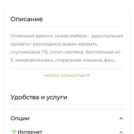
Описание
Отличный ремонт, новая мебель - двухспальная
кровать+ раскладной диван-кровать,
спутниковое ТВ, сплит-система, бесплатный wi-
fi, микроволновка, стиральная машина, фен,
утюг - есть все необходимое для комфортного
Читать полностью
размещения до 4 человек.
Квартира расположена в новом современном
жилом комплексе "Панорама". На территории в
Удобства и услуги
свободном доступе находятся оборудованные
детские площадки, спортзал, спортплощадки,
магазины, кафе.
Опции
Остановки общественного транспорта в
Интернет
шаговой доступности (5 минут): автобусы,