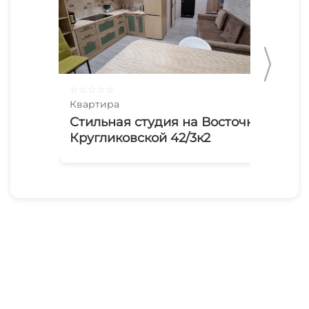
☆
☆
☆
☆
☆
☆
☆
Квартира
Ква
Стильная студия на Восточно-
1-
Кругликовской 42/3к2
Са