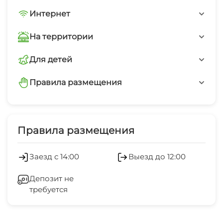
Интернет
Wi-Fi интернет на всей территории
На территории
Интернет Wi-Fi
Для детей
детская площадка
Автостоянка
Правила размещения
запрещено курить
Детская площадка
запрещено шуметь после 22-00
Правила размещения
Заезд с 14:00
Выезд до 12:00
Депозит не
требуется