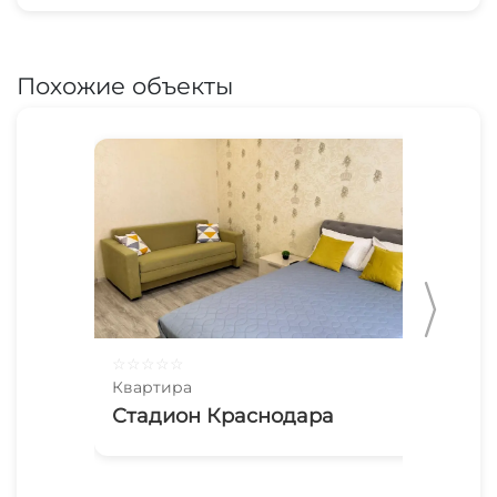
Похожие объекты
☆
☆
☆
☆
☆
☆
☆
Квартира
Ква
Стадион Краснодара
Се