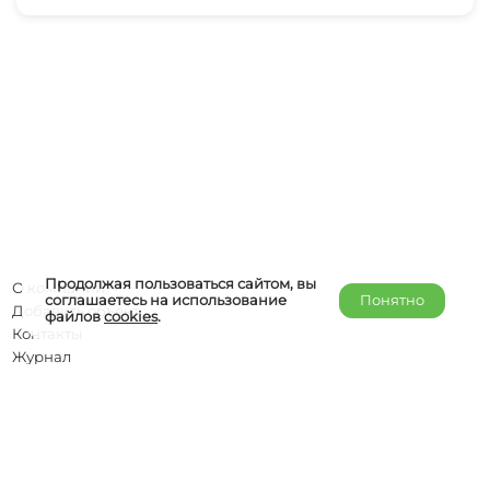
Продолжая пользоваться сайтом, вы
О компании
соглашаетесь на использование
Понятно
Добавить объект
файлов
cookies
.
Контакты
Журнал
Отельерам
Правообладателям
admin@helper-travel.com