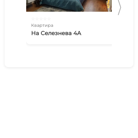
☆
☆
☆
☆
☆
☆
☆
Квартира
Ква
На Селезнева 4А
Кв
26