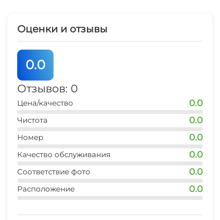
Русская баня
Для детей по предварительному запросу
Охраняемая территория
Оценки и отзывы
предоставляются кроватки-манежи.
Парная
Прокат велосипедов
Бассейн под открытым небом с
0.0
Аренда снегоходов и квадроциклов
подогревом
Отзывов: 0
Спа-лаундж/зона для релаксации
0.0
Цена/качество
Джакузи
0.0
Чистота
0.0
Номер
Спа-центр
0.0
Качество обслуживания
Прокат велосипедов
0.0
Соответствие фото
0.0
Расположение
Маршруты для пеших прогулок
Массаж