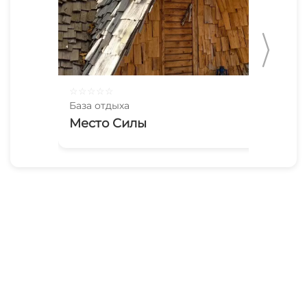
☆
☆
☆
☆
☆
☆
☆
База отдыха
Баз
Место Силы
Эк