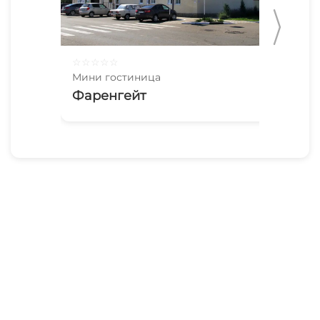
☆
☆
☆
☆
☆
☆
☆
Мини гостиница
Мин
Фаренгейт
На