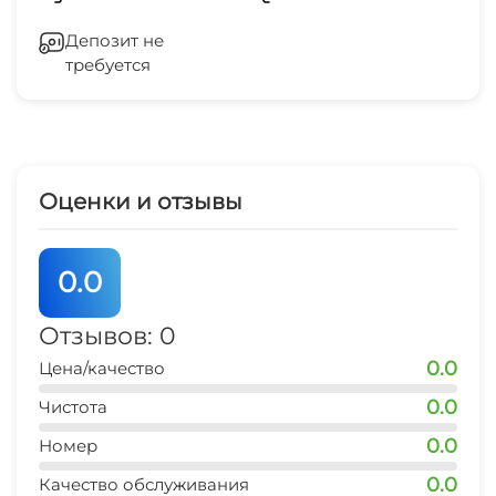
Оборудование для встреч и
Депозит не
презентаций
требуется
Холодильник
Кондиционер
Оценки и отзывы
Отопление
Гладильные принадлежности
0.0
Аптека
Отзывов: 0
0.0
Цена/качество
Спутниковое ТВ
0.0
Чистота
Прачечная
0.0
Номер
Номера для аллергиков
0.0
Качество обслуживания