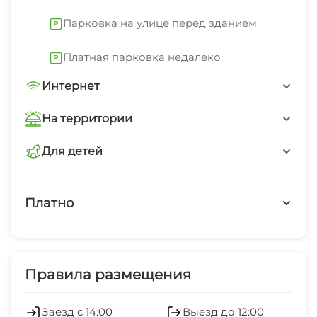
можно будет на парковке рядом.
поддержат беседу на русском.
Парковка на улице перед зданием
В номере
Платная парковка недалеко
В номере вас будут ждать телевизор.
Перечисленные услуги есть не во всех номерах.
Интернет
Wi-Fi интернет на всей территории
На территории
Интернет Wi-Fi
Для детей
детская анимация
Платно
Платные услуги
Обслуживание номеров
Правила размещения
Салон красоты
Заезд с 14:00
Выезд до 12:00