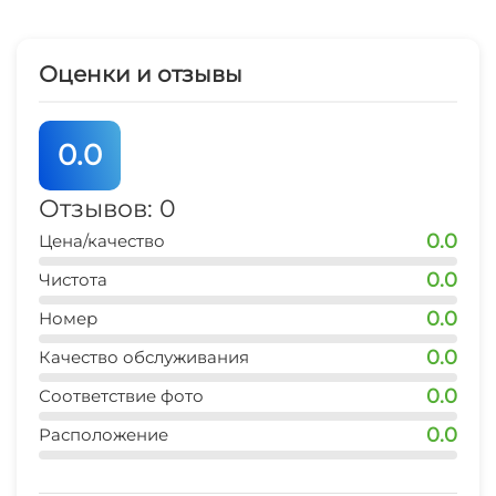
Кондиционер
Оценки и отзывы
Отопление
Гладильные принадлежности
0.0
Аптека
Отзывов: 0
0.0
Цена/качество
Спутниковое ТВ
0.0
Чистота
Прачечная
0.0
Номер
Номера для аллергиков
0.0
Качество обслуживания
0.0
Соответствие фото
Семейные номера
0.0
Расположение