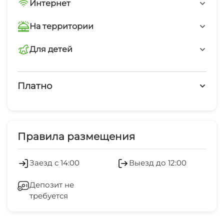
Интернет
Wi-Fi интернет на всей территории
На территории
Интернет Wi-Fi
Для детей
детская анимация
Платно
Платные услуги
Обслуживание номеров
Правила размещения
Салон красоты
Заезд с 14:00
Выезд до 12:00
Оборудование для встреч и
Депозит не
презентаций
требуется
Холодильник