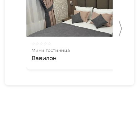
☆
☆
☆
☆
☆
☆
☆
Мини гостиница
Мин
Вавилон
Га