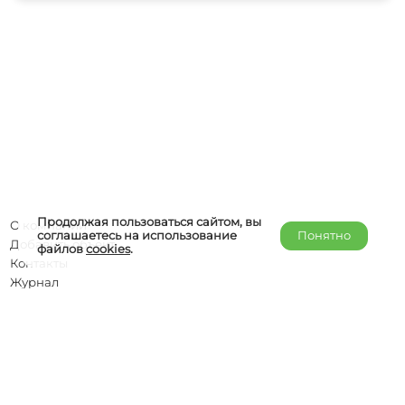
Продолжая пользоваться сайтом, вы
О компании
соглашаетесь на использование
Понятно
Добавить объект
файлов
cookies
.
Контакты
Журнал
Отельерам
Правообладателям
admin@helper-travel.com