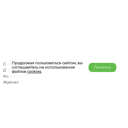
Продолжая пользоваться сайтом, вы
О компании
соглашаетесь на использование
Понятно
Добавить объект
файлов
cookies
.
Контакты
Журнал
Отельерам
Правообладателям
admin@helper-travel.com