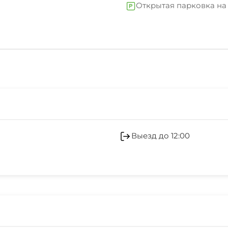
Открытая парковка на 
Катание на лыжах
Оборудование для вст
Кондиционер
Выезд до 12:00
Камера хранения
Аптека
Охраняемая территор