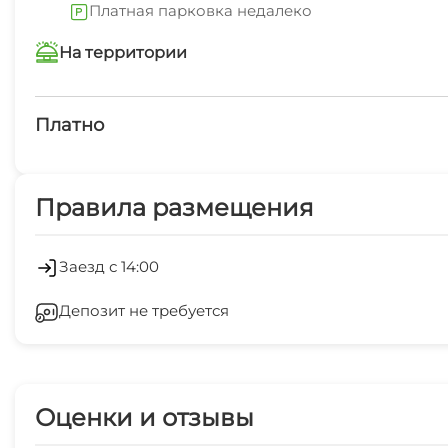
Платная парковка недалеко
На территории
Интернет Wi-Fi
Платно
Платные услуги
Правила размещения
Салон красоты
Холодильник
Заезд с 14:00
Депозит не требуется
Лифт
Гладильные принадлежности
Оценки и отзывы
Семейные номера