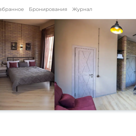
збранное
Бронирования
Журнал