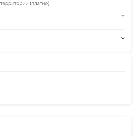
территории (платно)
реч и презентаций
ия