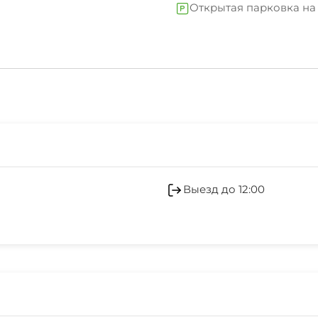
Открытая парковка на 
Катание на лыжах
Оборудование для вст
Кондиционер
Выезд до 12:00
Камера хранения
Аптека
Охраняемая территор