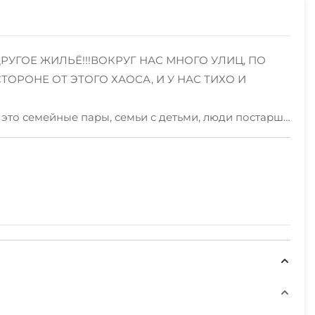
УГОЕ ЖИЛЬЁ!!!ВОКРУГ НАС МНОГО УЛИЦ, ПО
ОРОНЕ ОТ ЭТОГО ХАОСА, И У НАС ТИХО И
то семейные пары, семьи с детьми, люди постарше
 минут пешей прогулки Вы ДОЙДЁТЕ до "Старого
росто окажетесь в горах и в лесуДля наших гостей
), кондиционер. Для отдыхающих с маленькими
омеров обязательно уточняйте в ватсап или по
в ватсап и узнать наличие свободных номеров и