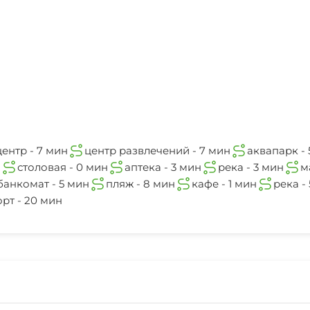
8 мин
аквапарк
5 мин
аэропорт
20 мин
центр - 7 мин
центр развлечений - 7 мин
аквапарк - 
н
столовая - 0 мин
аптека - 3 мин
река - 3 мин
м
банкомат - 5 мин
пляж - 8 мин
кафе - 1 мин
река -
рт - 20 мин