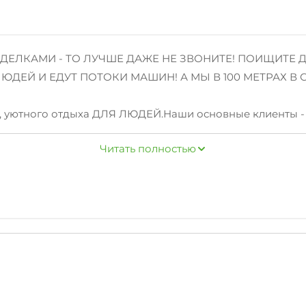
ЛКАМИ - ТО ЛУЧШЕ ДАЖЕ НЕ ЗВОНИТЕ! ПОИЩИТЕ ДР
ЕЙ И ЕДУТ ПОТОКИ МАШИН! А МЫ В 100 МЕТРАХ В СТ
 уютного отдыха ДЛЯ ЛЮДЕЙ.Наши основные клиенты - э
озвращаются!
Читать полностью
 пути - это центральная аллея Кабардинки. Так же за 5
а, дельфинария, динопарка, крокодилового каньон или п
изор, холодильник, Wi-Fi, балкон (кроме первого этажа
!ВНИМАНИЕ! Актуальность цен и наличие свободных н
я скорейшего получения ответа, а лучше всего написать 