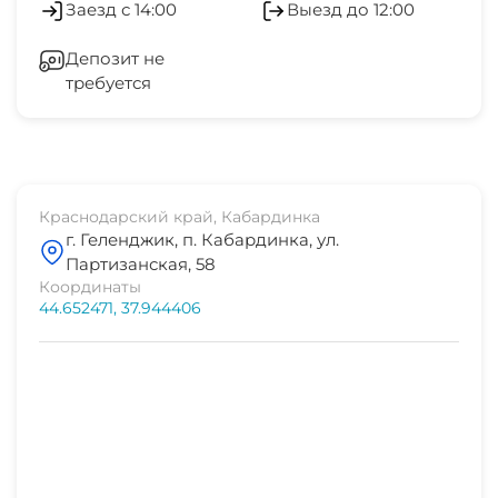
Заезд с 14:00
Выезд до 12:00
центр развлечений
Гладильные принадлежности
10 мин
Депозит не
требуется
Зеленый двор
аквапарк
15 мин
Беседка
дельфинарий
10 мин
СВЧ
Краснодарский край, Кабардинка
г. Геленджик, п. Кабардинка, ул.
рынок
Партизанская, 58
5 мин
Координаты
44.652471, 37.944406
магазин "Магнит"
3-5 мин
остановка транспорта
5 мин
банкомат Сбербанк
3 мин