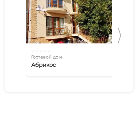
☆
☆
☆
☆
☆
☆
☆
Гостевой дом
Гос
Абрикос
До