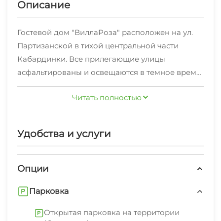
Описание
Гостевой дом "ВиллаРоза" расположен на ул.
Партизанской в тихой центральной части
Кабардинки. Все прилегающие улицы
асфальтированы и освещаются в темное время
суток. Дорога на море проходит через центр
Читать полностью
посёлка, где сосредоточена вся
инфраструктура курорта - рынок, автостанция,
супермаркет, аптеки, кафе, столовые и т.д. В
Удобства и услуги
самом гостевом доме к услугам отдыхающих
номера эконом класса по доступным ценам,
общая кухня для самостоятельного
Опции
приготовления пищи и беседка с местами для
Парковка
отдыха.
Открытая парковка на территории