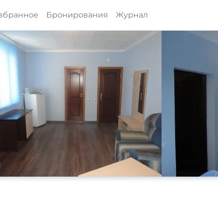
збранное
Бронирования
Журнал