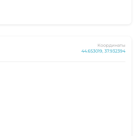
Координаты
44.653019, 37.932394