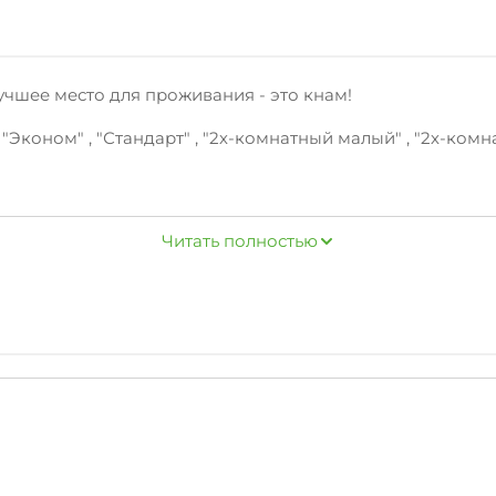
учшее место для проживания - это кнам!
Эконом" , "Стандарт" , "2х-комнатный малый" , "2х-ком
интернет.
Читать полностью
ладильные принадлежности, зеленый двор, беседка.Полн
нас современная кухня.
жная, центр
бываемым!
анному телефону. Ждем вас!