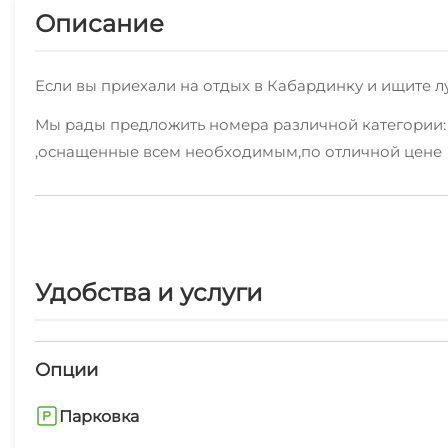
Описание
Если вы приехали на отдых в Кабардинку и ищите л
Мы рады предложить номера различной категории: "
,оснащенные всем необходимым,по отличной цене
В любом месте нашего объекта, вы сможете зайти в 
Также мы предоставляем дополнительные услуги: г
объекта.
Удобства и услуги
Пообедать вы можете не выходя за территорию - у 
Поблизости можно посетить пляж галечный, набере
Опции
Наша цель - сделать ваш отдых в Кабардинке неза
Удобнее и быстрее всего арендовать номер по указ
Парковка