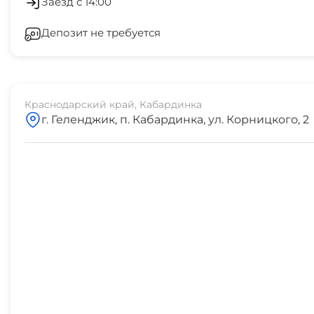
Заезд с 14:00
остановка транспорта
Депозит не требуется
7 мин
дельфинарий
20 мин
Краснодарский край, Кабардинка
г. Геленджик, п. Кабардинка, ул. Корницкого, 2
аквапарк "Золотая бухта"
25 мин