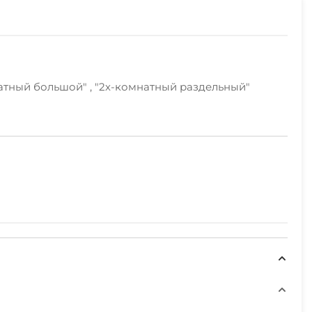
натный большой" , "2х-комнатный раздельный"
ый список вы можете увидеть на странице нашего