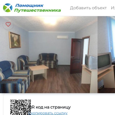
Добавить объект
И
QR код на страницу
Скопировать ссылку