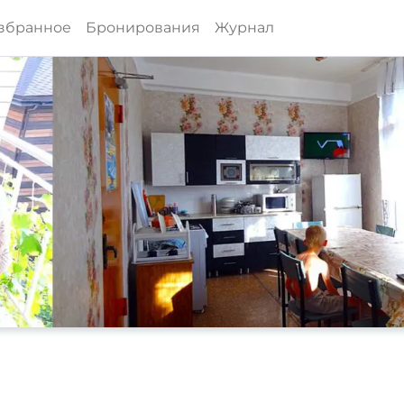
збранное
Бронирования
Журнал