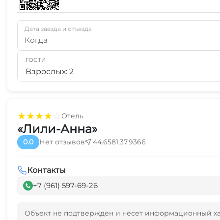
Дата заезда и отъезда
Когда
ГОСТИ
Взрослых: 2
★
★
★
★
☆
Отель
«Лили-Анна»
0.0
Нет отзывов
44.6581;37.9366
Контакты
+7 (961) 597-69-26
Объект не подтвержден и несет информационный х