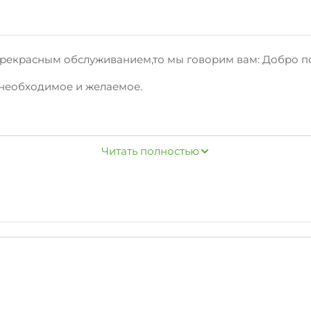
прекрасным обслуживанием,то мы говорим вам: Добро п
 необходимое и желаемое.
, стиральная машина, гладильные принадлежности, зеле
Читать полностью
цию об отдыхе вКабардинке,расскажут об условиях бро
, центр, и другие центры притяжения Кабардинки.
фону/на сайте!