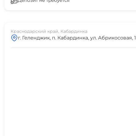
Депозит не требуется
Беседка
2-3 мин
остановка транспорта
7 мин
Краснодарский край, Кабардинка
г. Геленджик, п. Кабардинка, ул. Абрикосовая, 1
аптека
2 мин