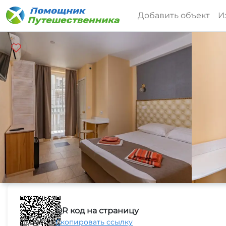
Добавить объект
И
QR код на страницу
Скопировать ссылку