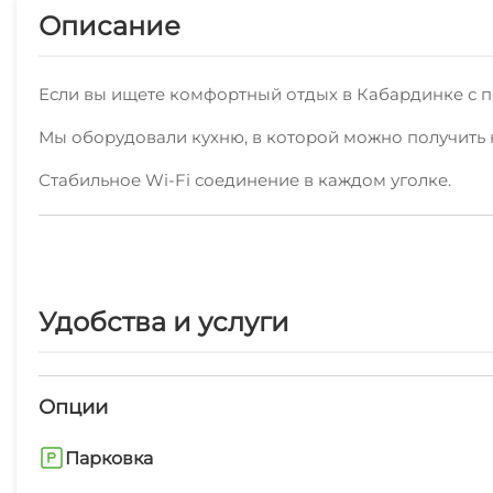
Описание
Если вы ищете комфортный отдых в Кабардинке с 
Мы оборудовали кухню, в которой можно получить
Стабильное Wi-Fi соединение в каждом уголке.
Мы рады предоставить также: экскурсионные услуги
предоставят вам полезную туристическую информа
Рядом с нами находятся пляж галечный, набережная
Удобства и услуги
Арендовать номер можно без посредников, по теле
Опции
Парковка