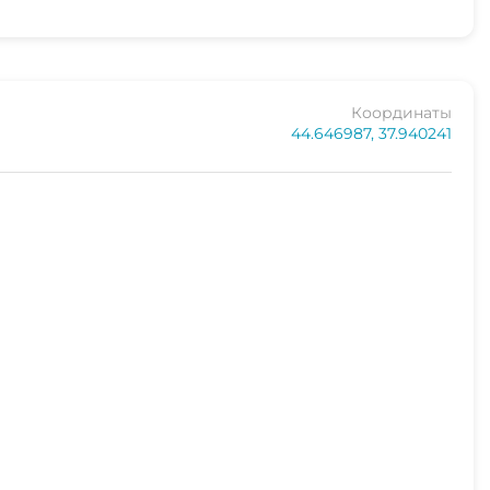
Координаты
44.646987, 37.940241