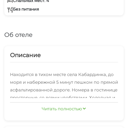
Спальных мест: 4
Без питания
Об отеле
Описание
Находится в тихом месте села Кабардинка, до
моря и набережной 5 минут пешком по прямой
асфальтированной дороге. Номера в гостинице
просторные, со всеми удобствами. Холодная и
горячая круглосуточно. В мини гостинице
Читать полностью
Расстояния:
«Белый дом» не многолюдно, так как номеров
не много.