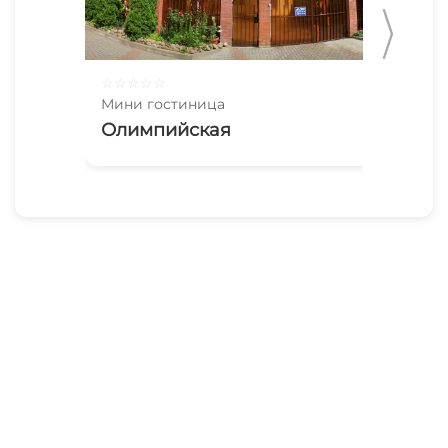
☆
☆
☆
☆
☆
☆
☆
Мини гостиница
Мин
Олимпийская
На