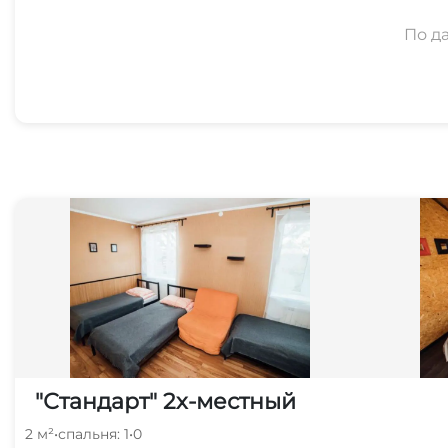
По д
"Стандарт" 2х-местный
2 м²
•
спальня: 1
•
0