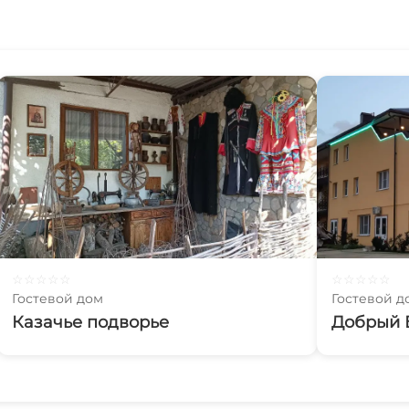
☆
☆
☆
☆
☆
☆
☆
☆
☆
☆
Гостевой дом
Гостевой д
Казачье подворье
Добрый 