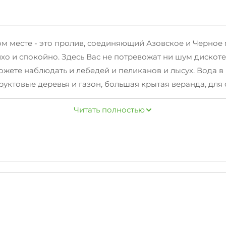
 месте - это пролив, соединяющий Азовское и Черное мо
хо и спокойно. Здесь Вас не потревожат ни шум дискотек
ожете наблюдать и лебедей и пеликанов и лысух. Вода в 
уктовые деревья и газон, большая крытая веранда, для 
ля деток - бассейн, батут, настольный теннис, бадминто
Читать полностью
дом Тамань, со своими музеями-Археологическим, Атаман
- известная и любимая туристами купель с грязью. Неда
с достопримечательности!
ветствуем командировочных)