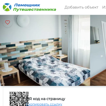
Добавить объект
И
QR код на страницу
Скопировать ссылку