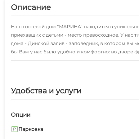
Описание
Наш гостевой дом "МАРИНА" находится в уникальном
приехавших с детьми - место превосходное. У нас ти
дома - Динской залив - заповедник, в котором вы м
бы Вам у нас было удобно и комфортно: во дворе фр
приготовить купленную на берегу у рыбаков рыбу. Д
У нас край, богатый на достопримечательности. Ря
Приазовском - огромный храм. В поселке За Родину 
приморских городов , Вы найдете интересующие ва
Удобства и услуги
Работаем круглый год! Заселение от 1 суток. (при
Опции
Парковка