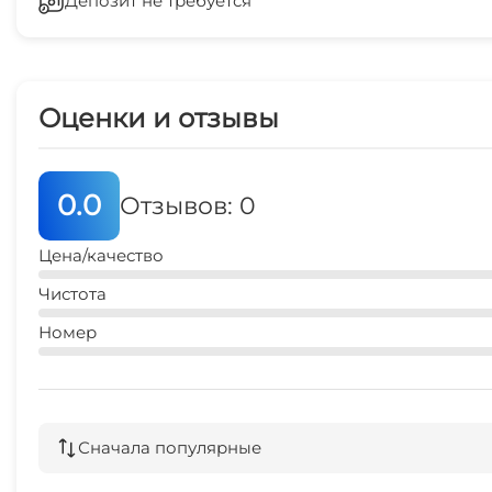
Депозит не требуется
СВЧ
10 мин
дельфинарий
25 мин
Оценки и отзывы
0.0
Отзывов: 0
Цена/качество
Чистота
Номер
Сначала популярные