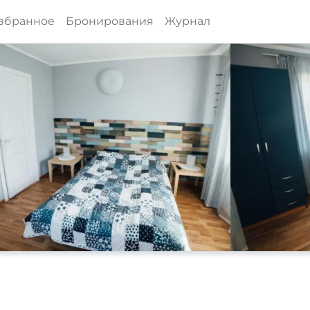
збранное
Бронирования
Журнал