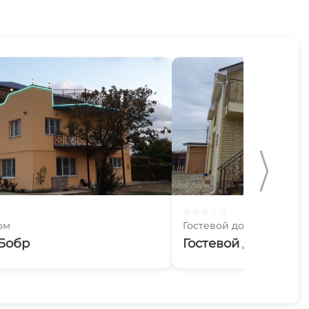
☆
☆
☆
☆
☆
ом
Гостевой дом
Бобр
Гостевой дом Лени