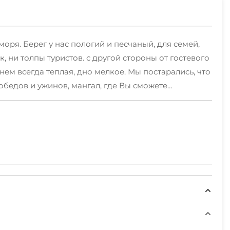
ря. Берег у нас пологий и песчаный, для семей,
, ни толпы туристов. с другой стороны от гостевого
нем всегда теплая, дно мелкое. Мы постарались, что
обедов и ужинов, мангал, где Вы сможете
н, качели, настольные игры и хорошая компания!!
ь, музеем Лермонтова и другими. В поселке
леко Геленджик, Анапа, Темрюк. В каждом из этих