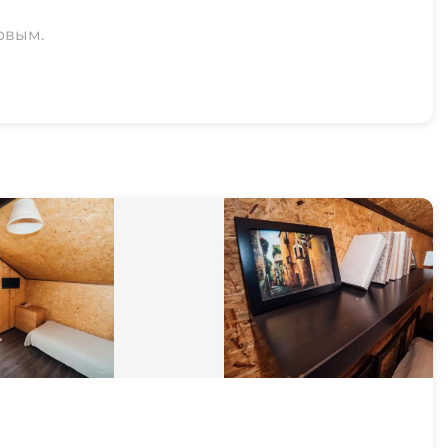
рвым.