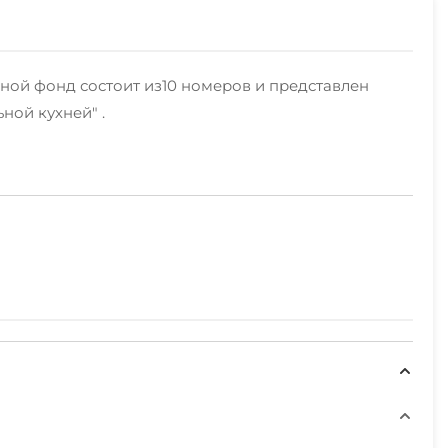
ой фонд состоит из10 номеров и представлен
ной кухней" .
информацию,расскажут об условиях бронирования
ваш отдых в Голубицкой был веселым и