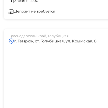
Заезд с 14:00
остановка транспорта
Депозит не требуется
СВЧ
5 мин
аптека
10 мин
Краснодарский край, Голубицкая
г. Темрюк, ст. Голубицкая, ул. Крымская, 8