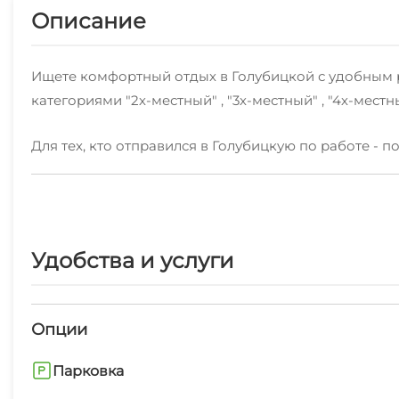
Описание
Ищете комфортный отдых в Голубицкой с удобным 
категориями "2х-местный" , "3х-местный" , "4х-мест
Для тех, кто отправился в Голубицкую по работе - п
К услугам отдыхающих: стиральная машина, гладиль
Впервые отдыхаете в Голубицкой? Наши сотрудник
Рядом с нами есть пляж песчано, центр развлечени
Удобства и услуги
запоминающимся.Это любимая часть Голубицкой ср
Опции
Парковка