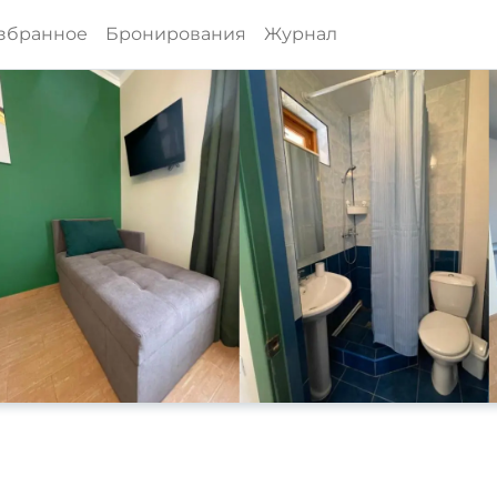
збранное
Бронирования
Журнал