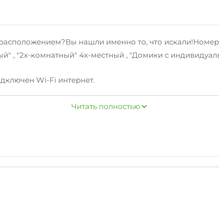
расположением?Вы нашли именно то, что искали!Номерн
ный" , "2х-комнатный" 4х-местный , "Домики с индивидуаль
одключен Wi-Fi интернет.
ные принадлежности, зеленый двор, беседка, свч.
Читать полностью
и с радостью предоставят вам полезнуютуристическую 
й, дельфинарий, а также достопримечательности, чтобы 
еди наших гостей согласно независимым отзывам.