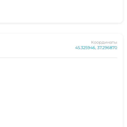
Координаты
45.325946, 37.296870