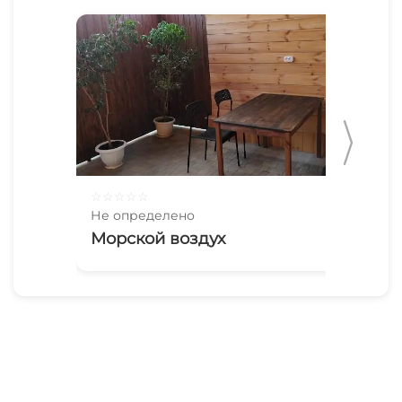
☆
☆
☆
☆
☆
☆
☆
Не определено
Не 
Морской воздух
2 