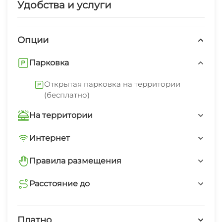
Удобства и услуги
Опции
Парковка
Открытая парковка на территории
(бесплатно)
На территории
Трансфер платно
Интернет
Wi-Fi интернет на всей территории
Интернет Wi-Fi
Правила размещения
запрещено курить в номерах
Расстояние до
Автостоянка
пляж песчаный
Дети любого возраста
5 мин
Платно