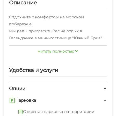
Описание
Отдохните с комфортом на морском
побережье!
Мы рады пригласить Вас на отдых в
Геленджике в мини-гостинице "Южный Бриз".
Располагается в курортной зоне тихого района
Читать полностью
города, в 1-ой минуте ходьбы от галечного
пляжа с чистейшей морской водой.
К услугам гостей: бесплатный Wi-Fi в местах
Удобства и услуги
общего пользования и бесплатная частная
парковка.
На территории имеется внутренний дворик с
Опции
открытым бассейном.
Парковка
Рядом с мини-гостиницей расположены
уютные кафе и столовые с замечательной
Открытая парковка на территории
кухней.