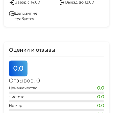
Заезд с 14:00
Выезд до 12:00
банкомат
Терраса
Кондиционер
5 мин
Депозит не
Садовая мебель
требуется
Отопление
пляж
3 мин
Место для пикника
Стиральная машина
аквапарк
10 мин
Гладильные принадлежности
Оценки и отзывы
центр
Зеленый двор
10 мин
0.0
Беседка
аэропорт
20 мин
Отзывов: 0
Прачечная
0.0
Цена/качество
ЖД вокзал
50 мин
Семейные номера
0.0
Чистота
0.0
автовокзал
Номер
20 мин