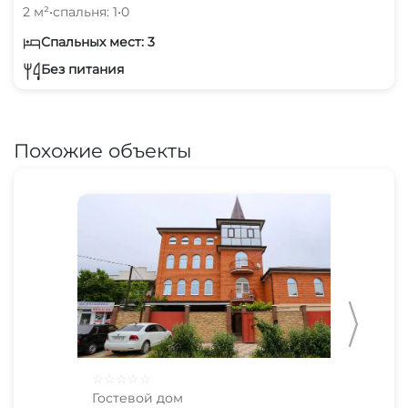
2 м²
•
спальня: 1
•
0
Спальных мест: 3
Без питания
Похожие объекты
☆
☆
☆
☆
☆
☆
☆
Гостевой дом
Гос