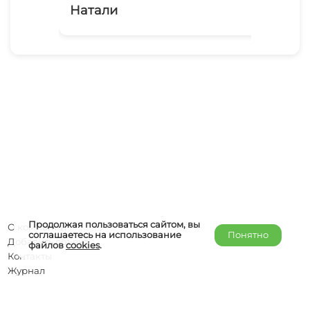
Натали
4 
Продолжая пользоваться сайтом, вы
О компании
соглашаетесь на использование
Понятно
Добавить объект
файлов
cookies
.
Контакты
Журнал
Отельерам
Правообладателям