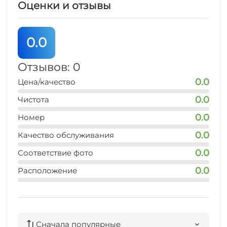
Оценки и отзывы
центр
Зеленый двор
10 мин
0.0
Беседка
аэропорт
20 мин
Отзывов: 0
Прачечная
0.0
Цена/качество
ЖД вокзал
50 мин
Семейные номера
0.0
Чистота
0.0
автовокзал
Номер
20 мин
0.0
Качество обслуживания
0.0
Соответствие фото
0.0
Расположение
Сначала популярные