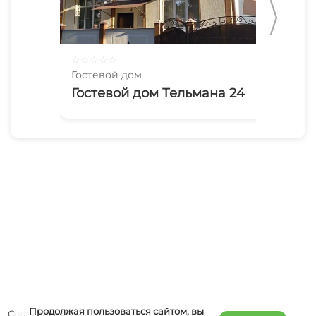
☆
☆
☆
☆
☆
☆
☆
Гостевой дом
Гос
Гостевой дом Тельмана 24
Го
Продолжая пользоваться сайтом, вы
О компании