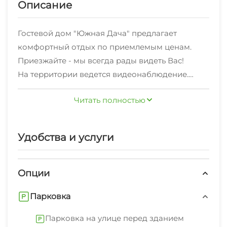
Описание
Гостевой дом "Южная Дача" предлагает
комфортный отдых по приемлемым ценам.
Приезжайте - мы всегда рады видеть Вас!
На территории ведется видеонаблюдение.
Мы находимся на самом живописном высоком
Читать полностью
берегу Геленджикской бухты.
Шаговая доступность как к дикому пляжу
открытого моря, так и к обустроенной
Удобства и услуги
набережной.
Бесплатный Wi-Fi во всех зонах и парковка.
Для комфортного отдыха есть летняя веранда с
Опции
возможностью самому приготовить барбекю
Парковка
или шашлык.
Парковка на улице перед зданием