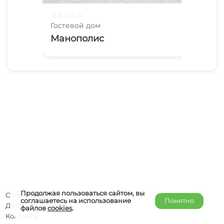
☆
☆
☆
☆
☆
☆
☆
Гостевой дом
Гос
Манополис
Жа
Продолжая пользоваться сайтом, вы
О компании
соглашаетесь на использование
Понятно
Добавить объект
файлов
cookies
.
Контакты