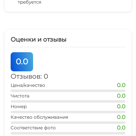
требуется
Отопление
Стиральная машина
Гладильные принадлежности
Оценки и отзывы
Зеленый двор
0.0
Беседка
Отзывов: 0
Прачечная
0.0
Цена/качество
СВЧ
0.0
Чистота
0.0
Номер
Семейные номера
0.0
Качество обслуживания
Прокат велосипедов
0.0
Соответствие фото