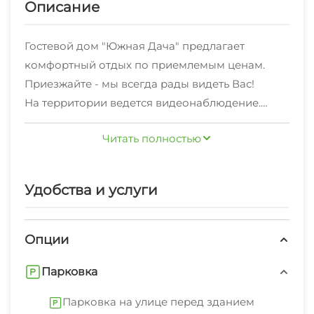
Описание
Гостевой дом "Южная Дача" предлагает
комфортный отдых по приемлемым ценам.
Приезжайте - мы всегда рады видеть Вас!
На территории ведется видеонаблюдение.
Мы находимся на самом живописном высоком
Читать полностью
берегу Геленджикской бухты.
Шаговая доступность как к дикому пляжу
открытого моря, так и к обустроенной
Удобства и услуги
набережной.
Бесплатный Wi-Fi во всех зонах и парковка.
Для комфортного отдыха есть летняя веранда с
Опции
возможностью самому приготовить барбекю
Парковка
или шашлык.
Парковка на улице перед зданием