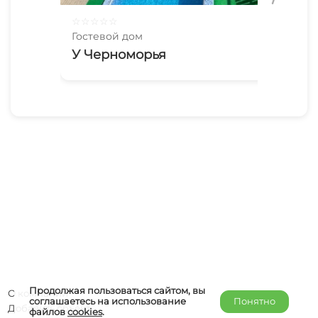
☆
☆
☆
☆
☆
☆
☆
Гостевой дом
Гос
У Черноморья
Го
Продолжая пользоваться сайтом, вы
О компании
соглашаетесь на использование
Понятно
Добавить объект
файлов
cookies
.