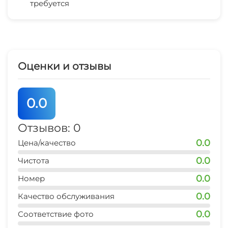
требуется
Отопление
Стиральная машина
Гладильные принадлежности
Оценки и отзывы
Зеленый двор
0.0
Беседка
Отзывов: 0
Прачечная
0.0
Цена/качество
СВЧ
0.0
Чистота
0.0
Номер
Семейные номера
0.0
Качество обслуживания
Прокат велосипедов
0.0
Соответствие фото