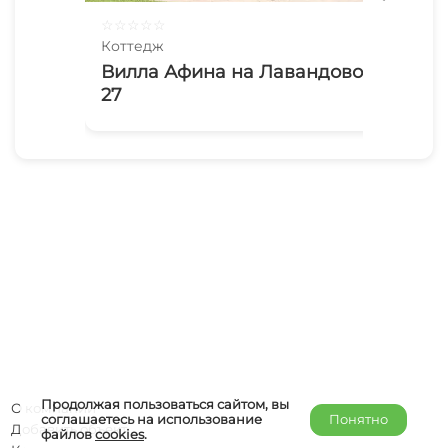
☆
☆
☆
☆
☆
☆
☆
Коттедж
Кот
Вилла Афина на Лавандовой
Ви
27
Ол
Продолжая пользоваться сайтом, вы
О компании
соглашаетесь на использование
Понятно
Добавить объект
файлов
cookies
.