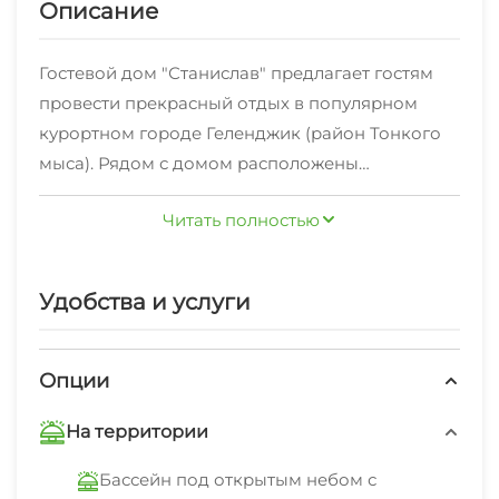
Описание
Гостевой дом "Станислав" предлагает гостям
провести прекрасный отдых в популярном
курортном городе Геленджик (район Тонкого
мыса). Рядом с домом расположены
экскурсионные агентства, кафе, дискотеки и
Читать полностью
другие развлечения, которые наполнят отдых
яркими воспоминаниями. Поблизости
находится Парк Победы, столовые, 3 пляжа с
Удобства и услуги
открытым чистым морем (песочные и
галечные), перед домом кафе, в 150 метрах
супермаркеты.В самом Геленджике тоже
Опции
найдется чем скрасить свой досуг для
На территории
отдыхающих работают две канатные дороги,
два аквапарка, дельфинарий, детский парк
Бассейн под открытым небом с
аттракционов и развлекательный комплекс