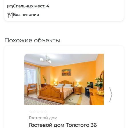
Спальных мест: 4
Без питания
Похожие объекты
☆
☆
☆
☆
☆
☆
☆
Гостевой дом
Гос
Гостевой дом Толстого 36
До