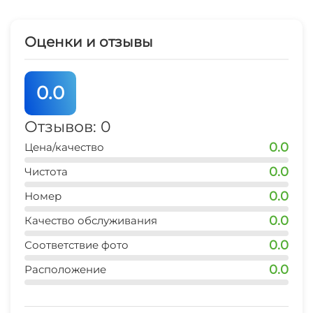
который приятно охладит даже в самую
жаркую погоду. Для любителей южного загара
Оценки и отзывы
установлены шезлонги. Оборудованы зоны
отдыха со столиками, напрокат можно взять
велосипед (для детей бесплатно). Рядом
0.0
бесплатная автостоянка, которой гости могут
воспользоваться. Трансфер с Геленджика
Отзывов: 0
бесплатно, с других городов платно.
0.0
Цена/качество
0.0
Чистота
0.0
Номер
0.0
Качество обслуживания
0.0
Соответствие фото
0.0
Расположение