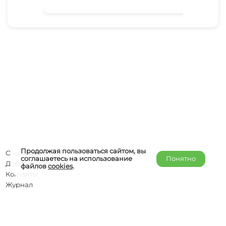
Продолжая пользоваться сайтом, вы
О компании
соглашаетесь на использование
Понятно
Добавить объект
файлов
cookies
.
Контакты
Журнал
Отельерам
Правообладателям