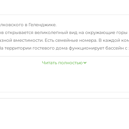
лковского в Геленджике.
нов открывается великолепный вид на окружающие горы 
азной вместимости. Есть семейные номера. В каждой ко
а территории гостевого дома функционирует бассейн с з
Fi, трансфер. Заботливые сотрудники пойдут навстречу 
Читать полностью
До набережной и пляжа 5-7 минут пешком. Там имеется 
ротив нашего гостевого дома находится сосновый лес. 
та, с которой можно добраться до аэропорта. Также вб