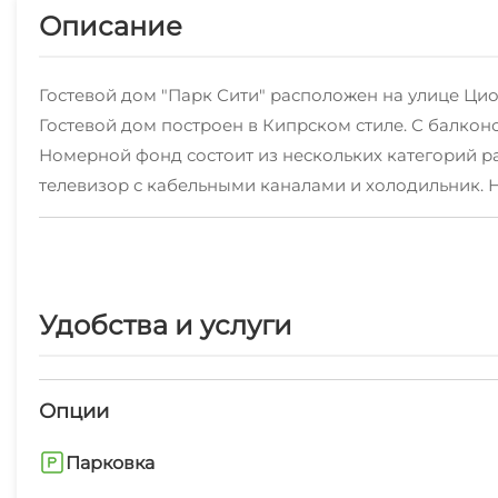
Описание
Гостевой дом "Парк Сити" расположен на улице Цио
Гостевой дом построен в Кипрском стиле. С балко
Номерной фонд состоит из нескольких категорий р
телевизор с кабельными каналами и холодильник. Н
предоставляется уличная парковка, бесплатный Wi-
Напротив гостевого дома находится сосновый лес. 
санаториев и пляжи с платными услугами Прямо нап
продуктовых магазинов, кафе и ресторанов.
Удобства и услуги
Рядом находится остановка общественного транспор
Канатной дороги.
Опции
Парковка