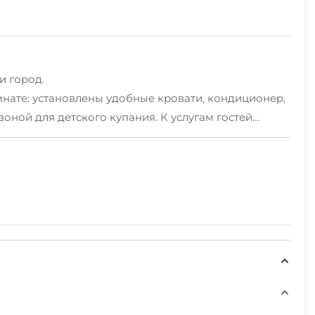
и город.
мнате: установлены удобные кровати, кондиционер,
оной для детского купания. К услугам гостей
по всем вопросам.
как муниципальный пляж с душем, так и пляжи
Также в пешей доступности есть несколько
лизи есть Парк им. Врунгеля и нижняя станция