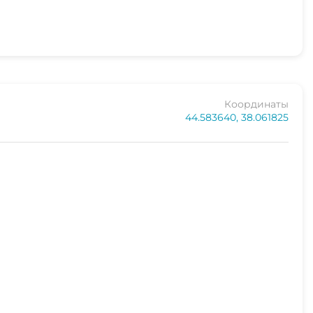
Координаты
44.583640, 38.061825