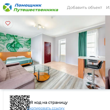
Добавить объект
И
QR код на страницу
Скопировать ссылку