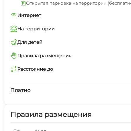
Открытая парковка на территории (бесплатн
Интернет
Wi-Fi интернет в каждом номере
На территории
Интернет Wi-Fi
Для детей
детский бассейн
Правила размещения
Семейные номера
запрещено курить в номерах
Расстояние до
Детский бассейн
магазин
Терраса
2 мин
Платно
Платные услуги
Правила размещения
Холодильник
Гладильные принадлежности