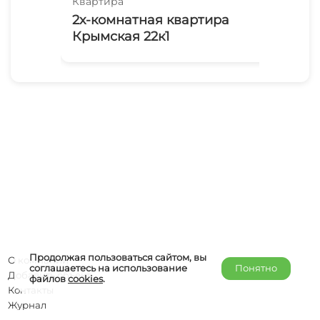
Квартира
Ква
2х-комнатная квартира
Ло
Крымская 22к1
Продолжая пользоваться сайтом, вы
О компании
соглашаетесь на использование
Понятно
Добавить объект
файлов
cookies
.
Контакты
Журнал
Отельерам