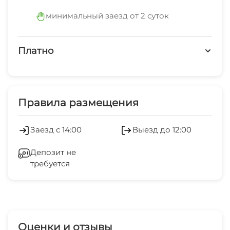
пастельного белья и полотенец. Для самых
минимальный заезд от 2 суток
маленьких гостей в апартаментах есть стульчик
для кормления и кроватка-манеж. Дом новый
Платно
возможны ремонтные работы.
Платные услуги
Холодильник
Правила размещения
Кондиционер
Заезд с 14:00
Выезд до 12:00
Стиральная машина
Депозит не
требуется
Гладильные принадлежности
СВЧ
Оценки и отзывы