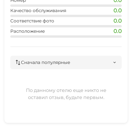
0.0
Номер
одноразовые мыльные принадлежности.
0.0
Качество обслуживания
Прихожая встретит вас удобной гардеробной.
0.0
Соответствие фото
Для хранения вещей имеется также отдельная
обустроенная гардеробная.
0.0
Расположение
Приезжайте мы искренне рады гостям в любое
время дня и ночи, невзирая на снег, дождь,
слякоть или жаркое южное солнце...
Сначала популярные
По данному отелю еще никто не
оставил отзыв, будьте первым.