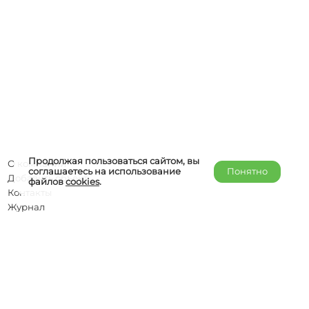
Продолжая пользоваться сайтом, вы
О компании
соглашаетесь на использование
Понятно
Добавить объект
файлов
cookies
.
Контакты
Журнал
Отельерам
Правообладателям
admin@helper-travel.com