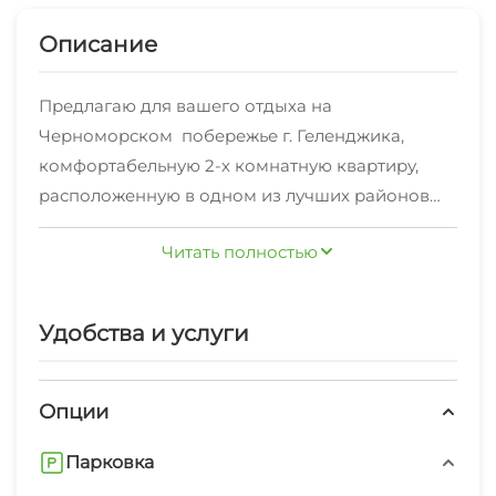
Описание
Предлагаю для вашего отдыха на
Черноморском побережье г. Геленджика,
комфортабельную 2-х комнатную квартиру,
расположенную в одном из лучших районов
курорта, с множеством отличных пляжей,
Читать полностью
которые расположены в 7 минутной шаговой
доступности.
Также в 50 метрах от дома находится
Удобства и услуги
прекрасная прогулочная набережная, откуда
открываются красивейшие виды на открытое
море и неповторимые закаты.
Опции
Территория дома находится на закрытой
Парковка
территории, въезд на машине, только через
шлагбаум, который предоставляется при