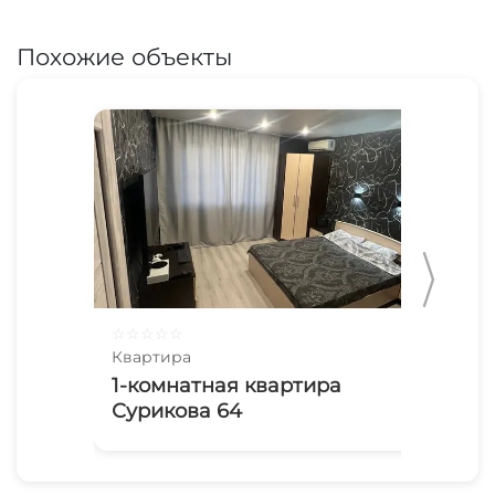
Похожие объекты
☆
☆
☆
☆
☆
☆
☆
Квартира
Ква
1-комнатная квартира
2х
Сурикова 64
Пр