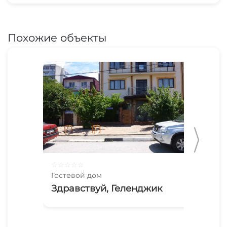
Похожие объекты
☆
☆
☆
☆
☆
☆
☆
Гостевой дом
Гос
Здравствуй, Геленджик
Го
Па