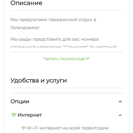
Описание
Мы предлагаем прекрасный отдых в
Геленджике!
Мы рады представить для вас номера
различной категории: "Стандарт" 2х-местный ,
"Стандарт" 3х-местный , "Комфорт" , "Комфорт с
Читать полностью
кухней" , "2х-комнатный с кухней" ,
"Апартаменты" , "Квартира" 2-комнатная и по
Хотите делиться яркими впечатлениями об
отличной цене
Удобства и услуги
отдыхе в Геленджике с друзьями и близкими?
Для вас подключен высокоскоростной Wi-Fi
интернет.
Опции
Можете не беспокоиться за ваш комфорт - мы
Интернет
предоставляем удобную мебель, необходимую
дляполноценного отдыха.
Wi-Fi интернет на всей территории