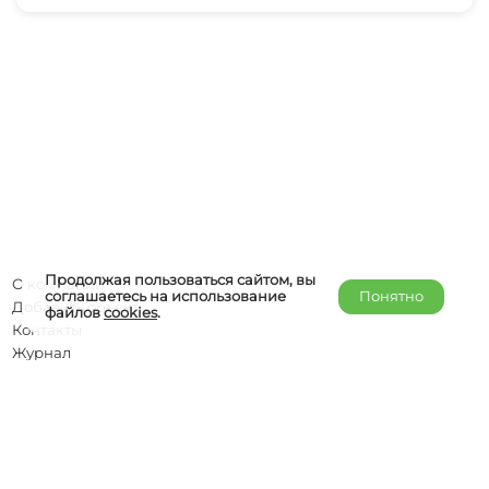
Продолжая пользоваться сайтом, вы
О компании
соглашаетесь на использование
Понятно
Добавить объект
файлов
cookies
.
Контакты
Журнал
Отельерам
Правообладателям
admin@helper-travel.com