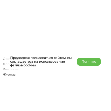
Продолжая пользоваться сайтом, вы
О компании
соглашаетесь на использование
Понятно
Добавить объект
файлов
cookies
.
Контакты
Журнал
Отельерам
Правообладателям
admin@helper-travel.com