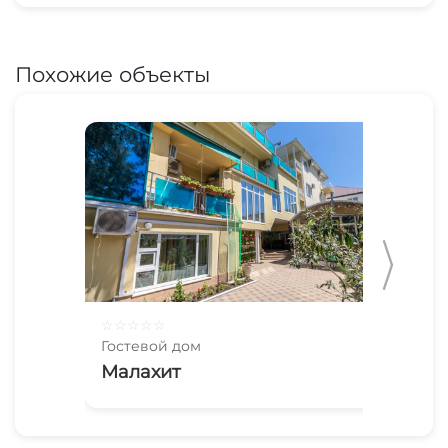
Похожие объекты
☆
☆
☆
☆
☆
☆
☆
Гостевой дом
Гос
Малахит
Яв