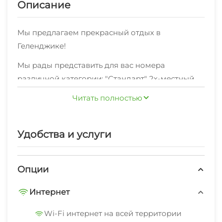
Описание
Мы предлагаем прекрасный отдых в
Геленджике!
Мы рады представить для вас номера
различной категории: "Стандарт" 2х-местный ,
"Стандарт" 3х-местный , "Комфорт" , "Комфорт с
Читать полностью
кухней" , "2х-комнатный с кухней" ,
"Апартаменты" , "Квартира" 2-комнатная и по
Хотите делиться яркими впечатлениями об
отличной цене
Удобства и услуги
отдыхе в Геленджике с друзьями и близкими?
Для вас подключен высокоскоростной Wi-Fi
интернет.
Опции
Можете не беспокоиться за ваш комфорт - мы
Интернет
предоставляем удобную мебель, необходимую
дляполноценного отдыха.
Wi-Fi интернет на всей территории