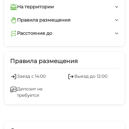
На территории
Автостоянка
Правила размещения
запрещено курить в помещениях
Дети любого возраста
Расстояние до
пляж песчаный
Есть трансфер
10 мин
Правила размещения
пляж галечный
15 мин
Заезд с 14:00
Выезд до 12:00
набережная
Депозит не
10 мин
требуется
центр города
15 мин
центр развлечений
10 мин