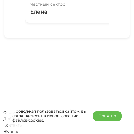
Частный сектор
Час
Елена
Ча
Продолжая пользоваться сайтом, вы
О компании
соглашаетесь на использование
Понятно
Добавить объект
файлов
cookies
.
Контакты
Журнал