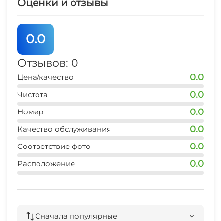
Оценки и отзывы
аквапарк "Дельфин"
10 мин
0.0
рынок
Отзывов: 0
10-15 мин
0.0
Цена/качество
магазин продукты
0.0
Чистота
1 мин
0.0
Номер
остановка транспорта
2-3 мин
0.0
Качество обслуживания
0.0
Соответствие фото
аптека
1 мин
0.0
Расположение
пляж
10 мин
центр
Сначала популярные