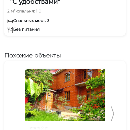
"С удобствами"
2 м²
•
спальня: 1
•
0
Спальных мест: 3
Без питания
Похожие объекты
☆
☆
☆
☆
☆
☆
☆