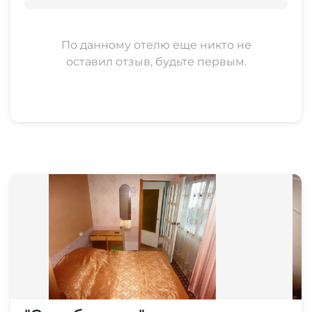
15 мин
аквапарк
По данному отелю еще никто не
10 мин
оставил отзыв, будьте первым.
рынок
10-15 мин
магазин
1 мин
остановка общественного транспорта
2-3 мин
аптека
1 мин
дельфинарий
10 мин