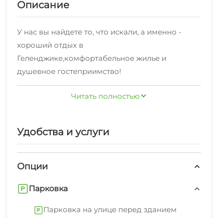
Описание
У нас вы найдете то, что искали, а именно -
хороший отдых в
Геленджике,комфортабельное жилье и
душевное гостеприимство!
Проводим регулярную уборку.
Читать полностью
Также парковка на улице перед зданием
В нескольких минутах находятся пляж
Удобства и услуги
песчаный, пляж галечный,
набережная.Согласно отзывам наших
Опции
постояльцев, им очень нравится наша локация
в Геленджике!
Аренда жилья у нас без посредников - по
Парковка
указанному в контактах телефону!
Парковка на улице перед зданием