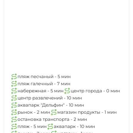
10 мин
рынок
2 мин
магазин
1 мин
остановка общественного транспорта
2 мин
аквапарк "Золотая Бухта"
пляж песчаный - 5 мин
15 мин
пляж галечный - 7 мин
набережная - 5 мин
центр города - 0 мин
центр развлечений - 10 мин
аквапарк "Дельфин" - 10 мин
рынок - 2 мин
магазин продукты - 1 мин
остановка транспорта - 2 мин
пляж - 5 мин
аквапарк - 10 мин