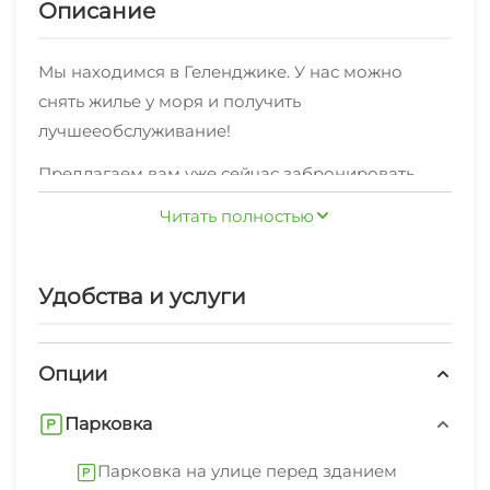
Описание
Мы находимся в Геленджике. У нас можно
снять жилье у моря и получить
лучшееобслуживание!
Предлагаем вам уже сейчас забронировать
один из 18 номеров,в каждом из которых
Читать полностью
имеется удобная мебель, необходимая для
полноценного отдыха,и спокойно отдыхать,
комфорт мы вам обеспечим.
Удобства и услуги
У нас подключён высокоскоростной интернет.
Мы проводим постоянную уборку.
Опции
Также нашим постояльцам предоставляются
различные дополнительные услуги:парковка на
Парковка
улице перед зданием, открытая парковка на
территории (бесплатно)
Парковка на улице перед зданием