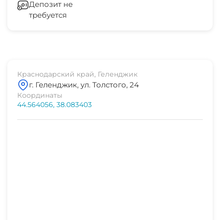
Депозит не
требуется
центр развлечений
10 мин
аквапарк "Дельфин"
10 мин
Краснодарский край, Геленджик
г. Геленджик, ул. Толстого, 24
рынок
Координаты
2 мин
44.564056, 38.083403
магазин продукты
1 мин
остановка транспорта
2 мин
пляж
5 мин
аквапарк