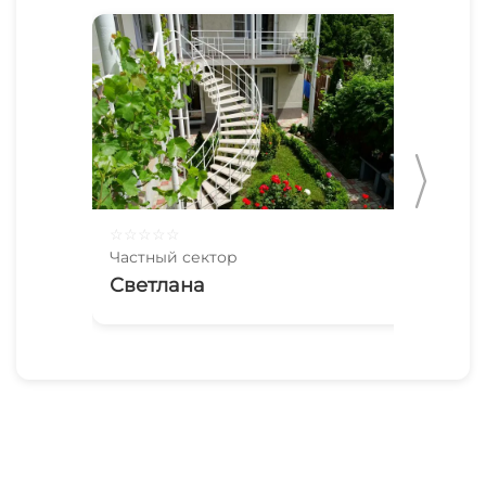
☆
☆
☆
☆
☆
☆
☆
Частный сектор
Час
Светлана
Ча
Па